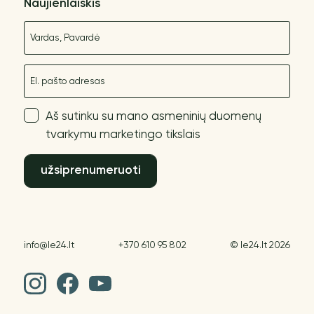
Naujienlaiškis
Vardas
El. paštas
Aš sutinku su mano asmeninių duomenų
tvarkymu marketingo tikslais
užsiprenumeruoti
info@le24.lt
+370 610 95 802
© le24.lt 2026