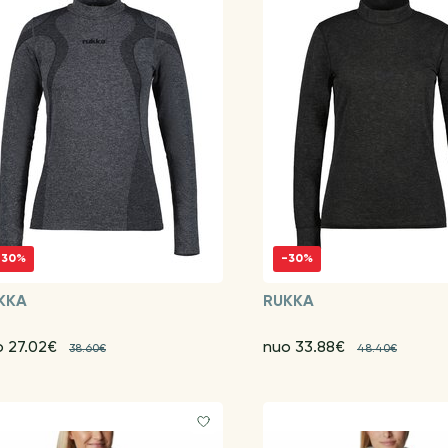
-30%
-30%
KKA
RUKKA
o 27.02€
nuo 33.88€
38.60€
48.40€