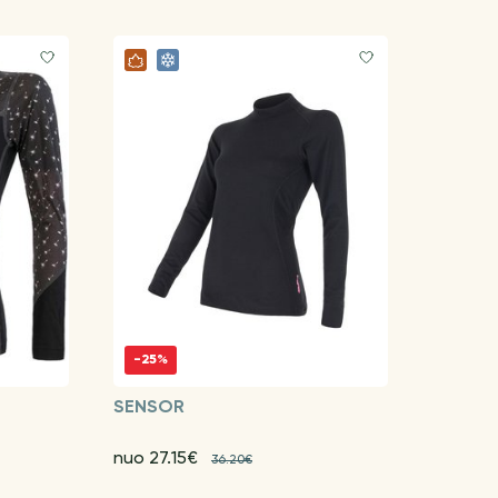
-25%
SENSOR
nuo 27.15€
36.20€