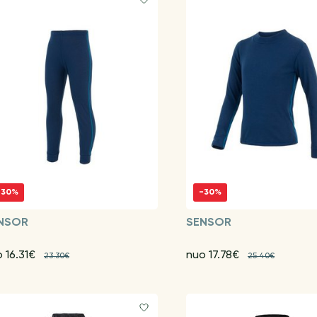
-30%
-30%
NSOR
SENSOR
 16.31€
nuo 17.78€
23.30€
25.40€