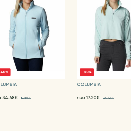
-40%
-50%
LUMBIA
COLUMBIA
o 34.68€
nuo 17.20€
57.80€
34.40€