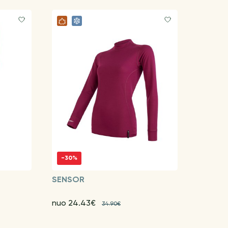
-30%
SENSOR
nuo 24.43€
34.90€