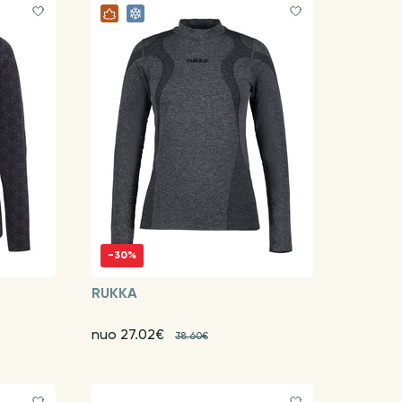
-30%
RUKKA
nuo 27.02€
38.60€