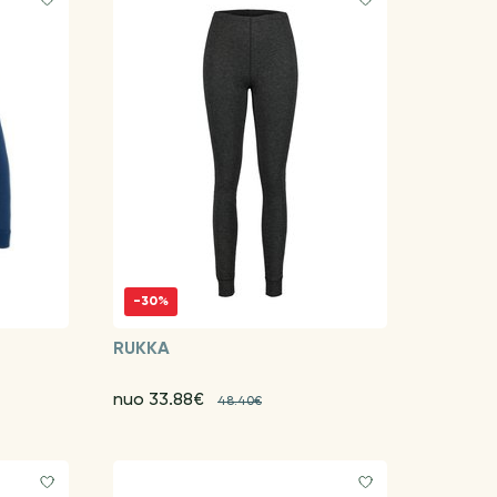
-30%
RUKKA
nuo 33.88€
48.40€