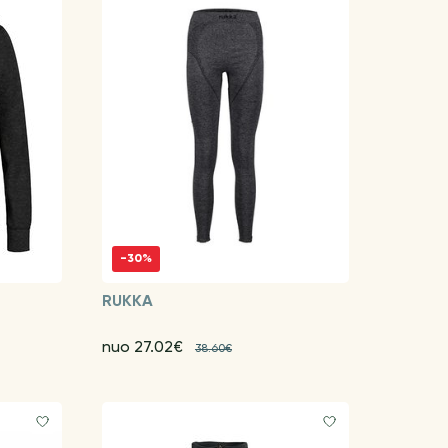
-30%
RUKKA
nuo 27.02€
38.60€