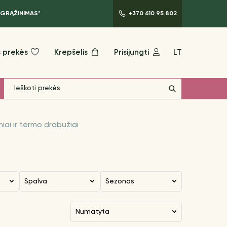
 GRĄŽINIMAS*
+370 610 95 802
 prekės
Krepšelis
Prisijungti
LT
iai ir termo drabužiai
Spalva
Sezonas
numatyta