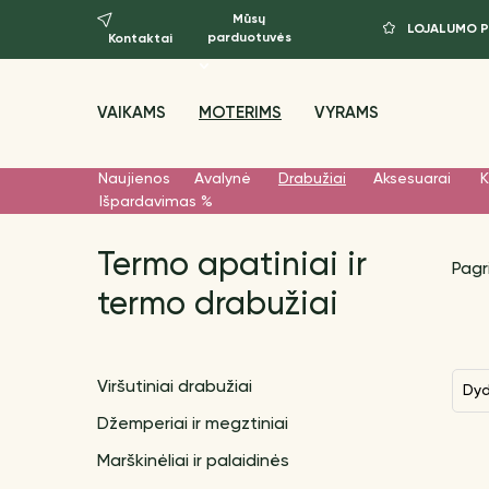
Mūsų
LOJALUMO 
parduotuvės
Kontaktai
VAIKAMS
MOTERIMS
VYRAMS
Naujienos
Avalynė
Drabužiai
Aksesuarai
K
Išpardavimas %
Termo apatiniai ir
Pagr
termo drabužiai
Viršutiniai drabužiai
Dy
Džemperiai ir megztiniai
Marškinėliai ir palaidinės