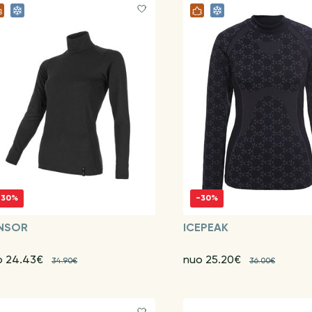
-30%
-30%
NSOR
ICEPEAK
o 24.43€
nuo 25.20€
34.90€
36.00€