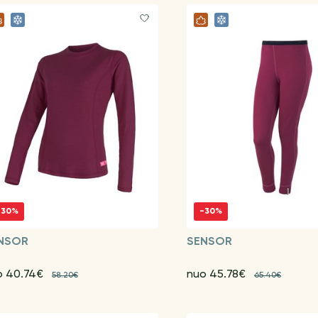
-30%
-30%
NSOR
SENSOR
o 40.74€
nuo 45.78€
58.20€
65.40€