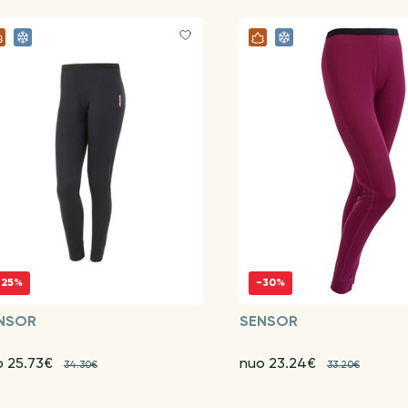
-25%
-30%
NSOR
SENSOR
o 25.73€
nuo 23.24€
34.30€
33.20€