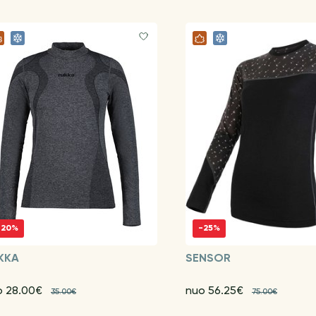
-20%
-25%
KKA
SENSOR
o 28.00€
nuo 56.25€
35.00€
75.00€