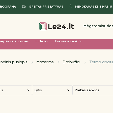
PROGRAMA
GREITAS PRISTATYMAS
NEMOKAMAS KEITIMAS IR
Mėgstamiausios
repšiai ir kuprinės
Ortezai
Prekiniai ženklai
indinis puslapis
Moterims
Drabužiai
Termo apatin
dis
Lytis
Prekės ženklas