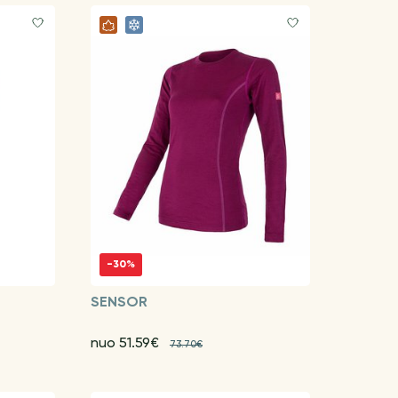
-30%
SENSOR
nuo 51.59€
73.70€