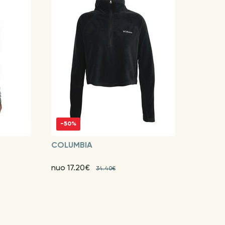
-50%
COLUMBIA
nuo 17.20€
34.40€