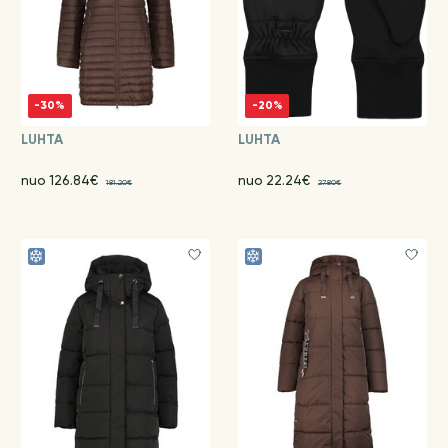
-30%
-20%
LUHTA
LUHTA
nuo 126.84€
nuo 22.24€
181.20€
27.80€