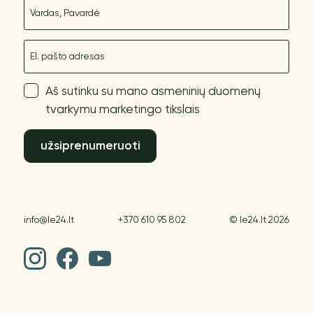
Vardas
El. paštas
Aš sutinku su mano asmeninių duomenų
tvarkymu marketingo tikslais
užsiprenumeruoti
info@le24.lt
+370 610 95 802
© le24.lt 2026