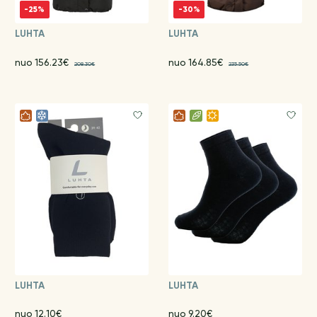
-25%
-30%
LUHTA
LUHTA
nuo 156.23€
nuo 164.85€
208.30€
235.50€
LUHTA
LUHTA
nuo 12.10€
nuo 9.20€