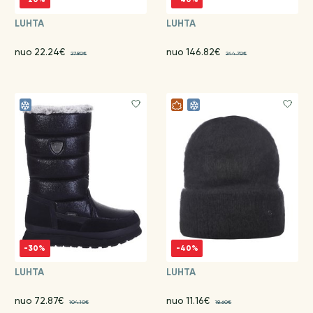
LUHTA
LUHTA
nuo 22.24€
nuo 146.82€
27.80€
244.70€
-30%
-40%
LUHTA
LUHTA
nuo 72.87€
nuo 11.16€
104.10€
18.60€