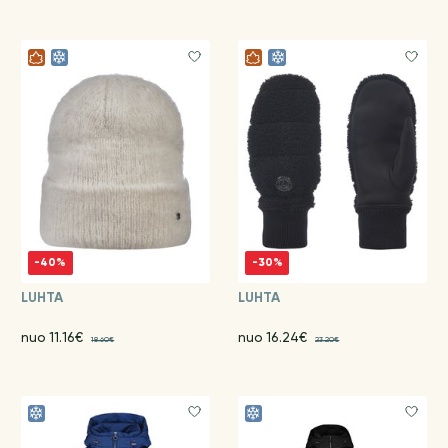
-40%
-30%
LUHTA
LUHTA
nuo 11.16€
nuo 16.24€
18.60€
23.20€