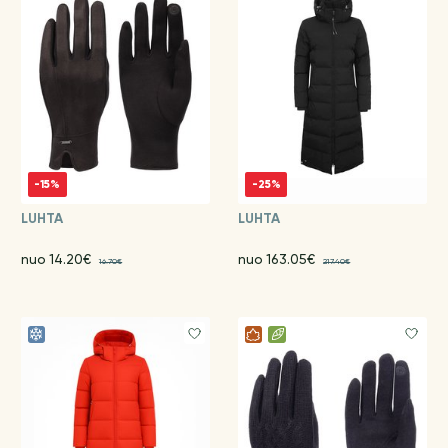
-15%
-25%
LUHTA
LUHTA
nuo 14.20€
nuo 163.05€
16.70€
217.40€