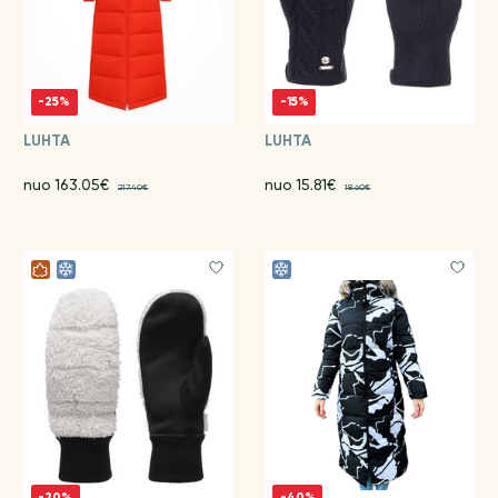
-25%
-15%
LUHTA
LUHTA
nuo 163.05€
nuo 15.81€
217.40€
18.60€
-20%
-40%