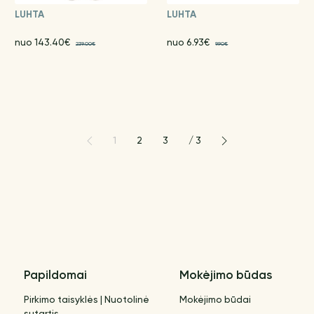
LUHTA
LUHTA
nuo 143.40€
nuo 6.93€
239.00€
9.90€
1
2
3
/
3
Papildomai
Mokėjimo būdas
Pirkimo taisyklės | Nuotolinė
Mokėjimo būdai