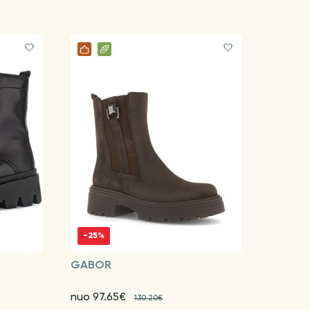
-25%
GABOR
nuo 97.65€
130.20€