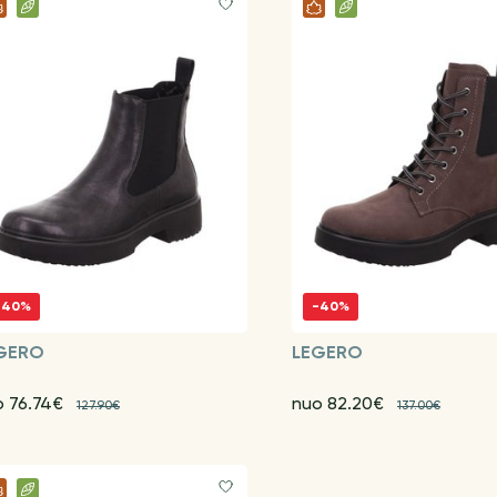
-40%
-40%
GERO
LEGERO
o 76.74€
nuo 82.20€
127.90€
137.00€