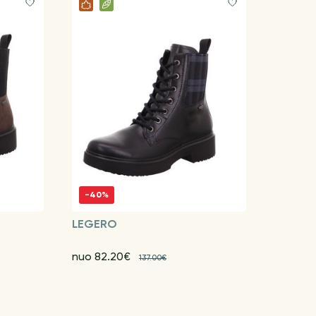
-40%
LEGERO
nuo 82.20€
137.00€