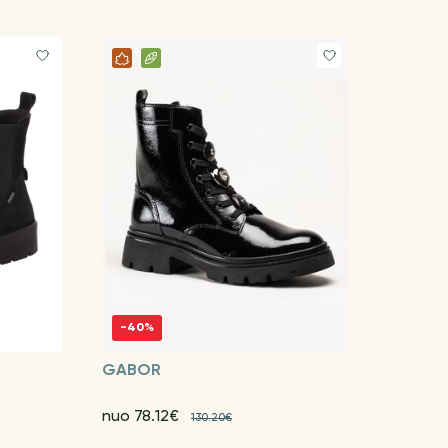
-40%
GABOR
nuo 78.12€
130.20€