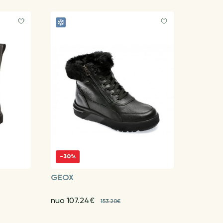
-30%
GEOX
nuo 107.24€
153.20€