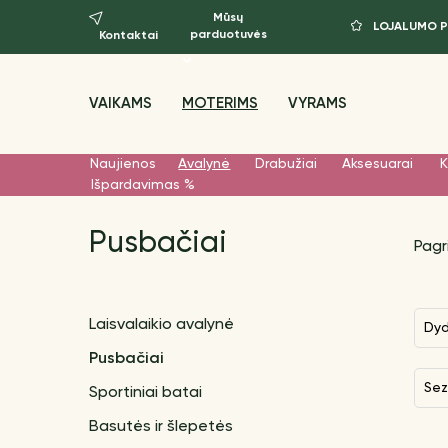
Mūsų
LOJALUMO 
parduotuvės
Kontaktai
VAIKAMS
MOTERIMS
VYRAMS
Naujienos
Avalynė
Drabužiai
Aksesuarai
K
Išpardavimas %
Pusbačiai
Pagr
Laisvalaikio avalynė
Dy
Pusbačiai
Se
Sportiniai batai
Basutės ir šlepetės