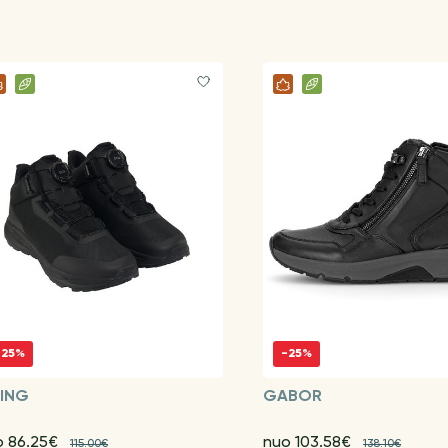
-25%
-25%
KING
GABOR
o 86.25€
nuo 103.58€
115.00€
138.10€