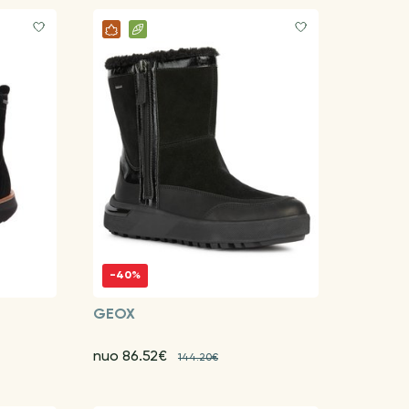
-40%
GEOX
nuo 86.52€
144.20€