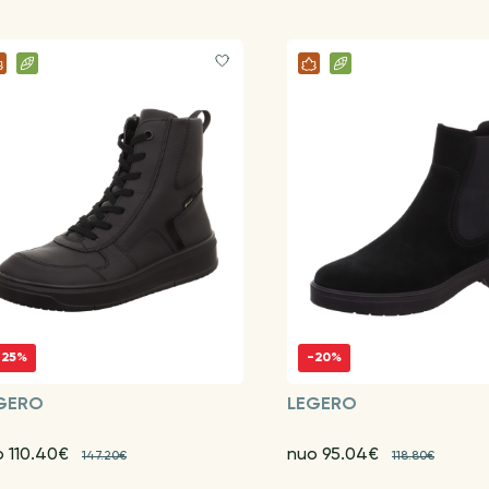
-25%
-20%
GERO
LEGERO
o 110.40€
nuo 95.04€
147.20€
118.80€