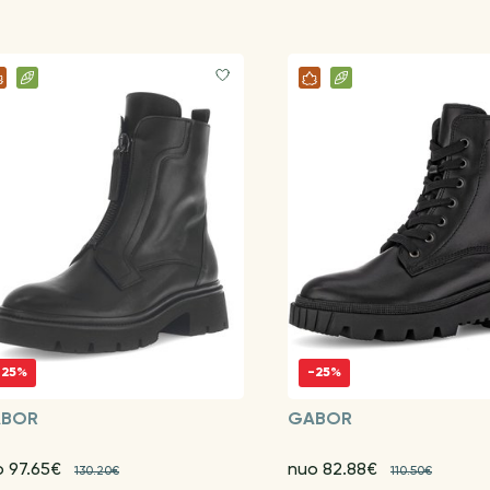
-25%
-25%
BOR
GABOR
o 97.65€
nuo 82.88€
130.20€
110.50€