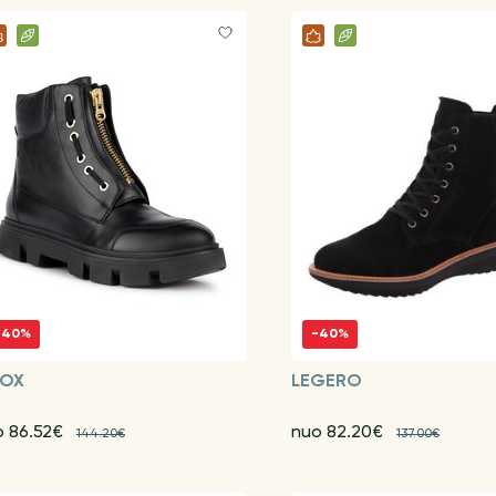
-40%
-40%
OX
LEGERO
o 86.52€
nuo 82.20€
144.20€
137.00€