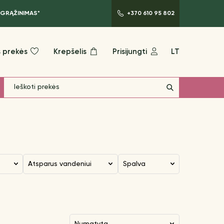
 GRĄŽINIMAS*
+370 610 95 802
 prekės
Krepšelis
Prisijungti
LT
Atsparus vandeniui
Spalva
numatyta