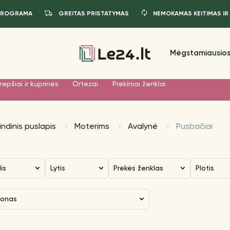
PROGRAMA
GREITAS PRISTATYMAS
NEMOKAMAS KEITIMAS IR
Mėgstamiausios
repšiai ir kuprinės
Ortezai
Prekiniai ženklai
indinis puslapis
Moterims
Avalynė
Pusbačiai
dis
Lytis
Prekės ženklas
Plotis
zonas