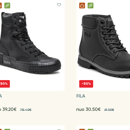
-50%
-50%
A
FILA
o 39.20€
nuo 30.50€
78.40€
61.00€