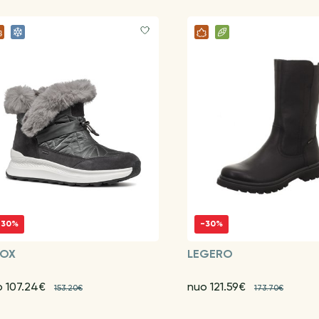
-30%
-30%
OX
LEGERO
o 107.24€
nuo 121.59€
153.20€
173.70€