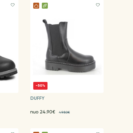
-50%
DUFFY
nuo 24.90€
49.80€