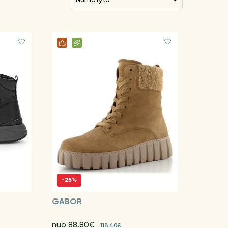
-25%
GABOR
nuo 88.80€
118.40€