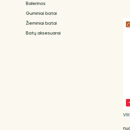
Balerinos
Guminiai batai
Žieminiai batai
Batų aksesuarai
VI
nu