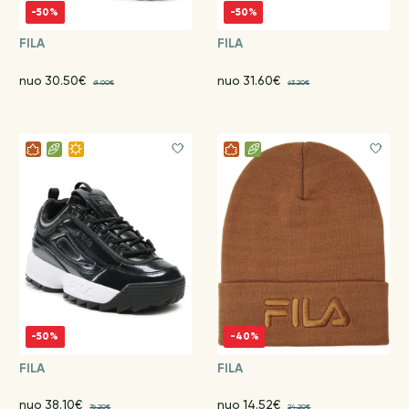
-50%
-50%
FILA
FILA
nuo 30.50€
nuo 31.60€
61.00€
63.20€
-50%
-40%
FILA
FILA
nuo 38.10€
nuo 14.52€
76.20€
24.20€