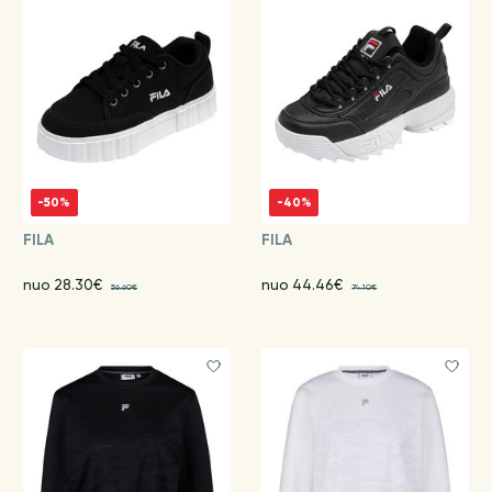
-50%
-40%
FILA
FILA
nuo 28.30€
nuo 44.46€
56.60€
74.10€