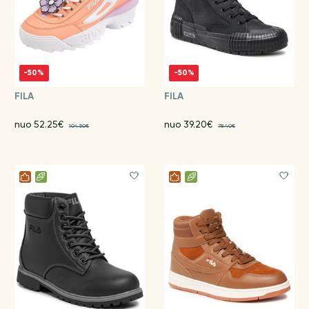
-50%
-50%
FILA
FILA
nuo 52.25€
nuo 39.20€
104.50€
78.40€