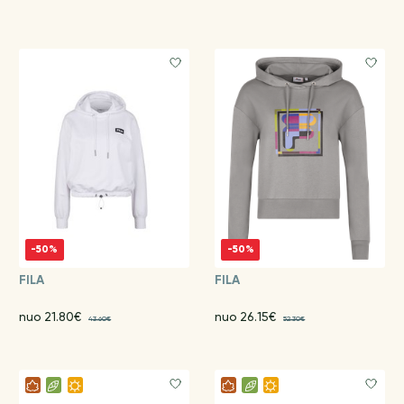
-50%
-50%
FILA
FILA
nuo 21.80€
nuo 26.15€
43.60€
52.30€