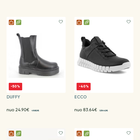
-50%
-40%
DUFFY
ECCO
nuo 24.90€
nuo 83.64€
49.80€
139.40€