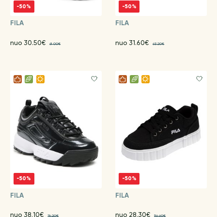
-50%
-50%
FILA
FILA
nuo 30.50€
nuo 31.60€
61.00€
63.20€
-50%
-50%
FILA
FILA
nuo 38.10€
nuo 28.30€
76.20€
56.60€