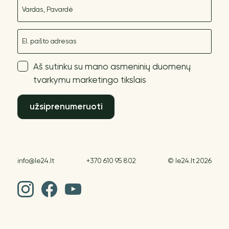
Vardas
El. paštas
Aš sutinku su mano asmeninių duomenų
tvarkymu marketingo tikslais
užsiprenumeruoti
info@le24.lt
+370 610 95 802
© le24.lt 2026