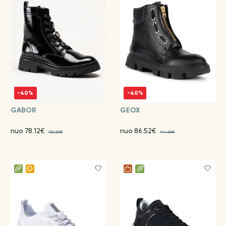
-40%
-40%
GABOR
GEOX
nuo 78.12€
nuo 86.52€
130.20€
144.20€