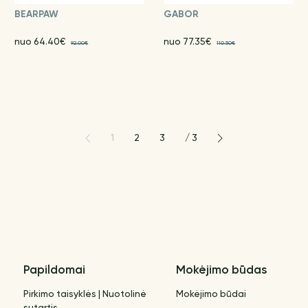
BEARPAW
GABOR
nuo 64.40€
nuo 77.35€
92.00€
110.50€
1
2
3
/
3
Papildomai
Mokėjimo būdas
Pirkimo taisyklės | Nuotolinė
Mokėjimo būdai