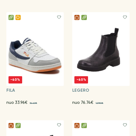
-40%
-40%
FILA
LEGERO
nuo 33.96€
nuo 76.74€
56.60€
127.90€