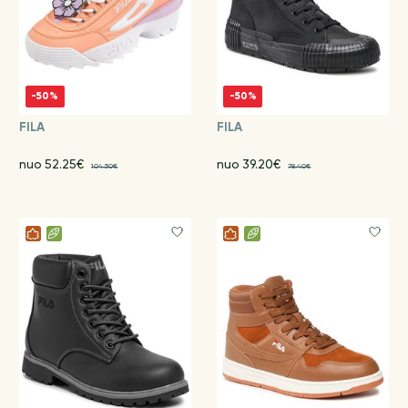
-50%
-50%
FILA
FILA
nuo 52.25€
nuo 39.20€
104.50€
78.40€