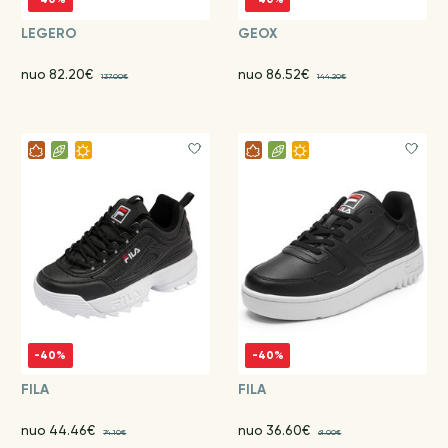
LEGERO
GEOX
nuo 82.20€
nuo 86.52€
137.00€
144.20€
-40%
-40%
FILA
FILA
nuo 44.46€
nuo 36.60€
74.10€
61.00€