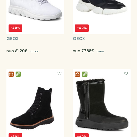
-40%
-40%
GEOX
GEOX
nuo 61.20€
nuo 77.88€
102.00€
129.80€
-40%
-40%