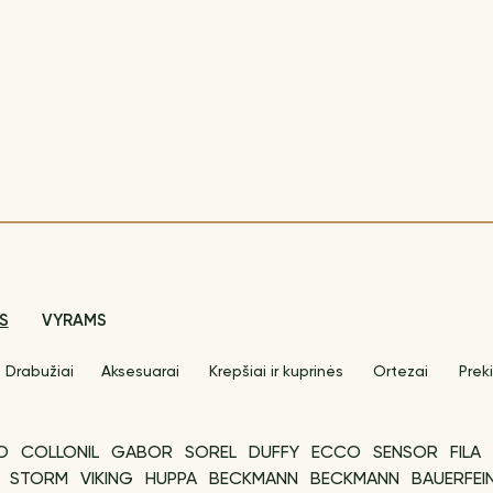
S
VYRAMS
Drabužiai
Aksesuarai
Krepšiai ir kuprinės
Ortezai
Preki
O
COLLONIL
GABOR
SOREL
DUFFY
ECCO
SENSOR
FILA
STORM
VIKING
HUPPA
BECKMANN
BECKMANN
BAUERFEI