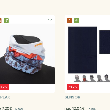
-40%
-30%
EPEAK
SENSOR
o 7.20€
nuo 12.04€
12.00€
17.20€