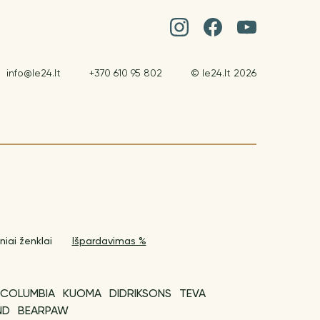
info@le24.lt
+370 610 95 802
© le24.lt 2026
niai ženklai
Išpardavimas %
COLUMBIA
KUOMA
DIDRIKSONS
TEVA
ND
BEARPAW