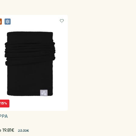
-15%
PPA
 19.81€
23.30€