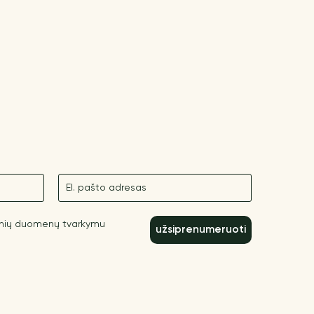
El. paštas
inių duomenų tvarkymu
užsiprenumeruoti