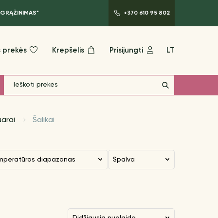
 GRĄŽINIMAS*
+370 610 95 802
 prekės
Krepšelis
Prisijungti
LT
arai
Šalikai
mperatūros diapazonas
Spalva
didžiausia nuolaida