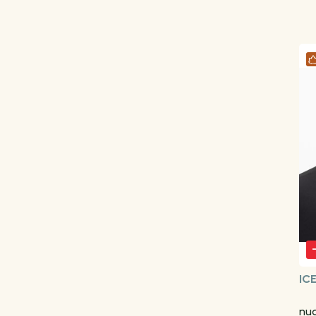
IC
nu