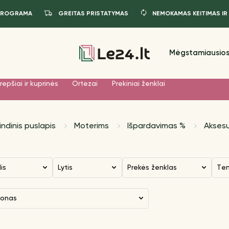
PROGRAMA
GREITAS PRISTATYMAS
NEMOKAMAS KEITIMAS IR
Mėgstamiausios
repšiai ir kuprinės
Ortezai
Prekiniai ženklai
indinis puslapis
Moterims
Išpardavimas %
Aksesu
dis
Lytis
Prekės ženklas
Te
zonas