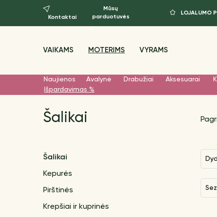
Mūsų
LOJALUMO 
parduotuvės
Kontaktai
VAIKAMS
MOTERIMS
VYRAMS
Naujienos
Avalynė
Drabužiai
Aksesuarai
K
Išpardavimas %
Šalikai
Pagr
Šalikai
Dy
Kepurės
Se
Pirštinės
Krepšiai ir kuprinės