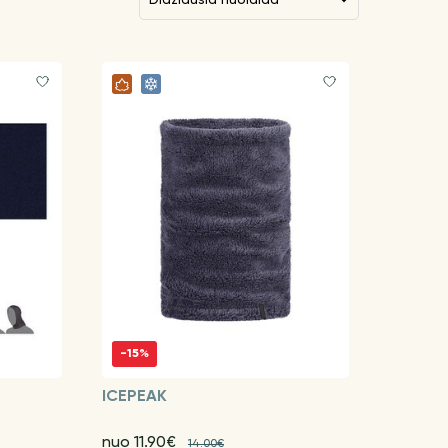
-15%
ICEPEAK
nuo 11.90€
14.00€