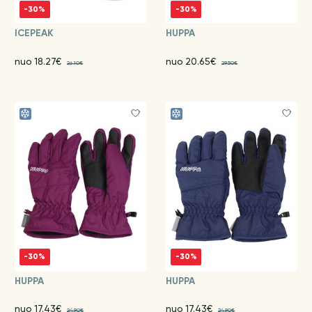
-30%
-30%
ICEPEAK
HUPPA
nuo 18.27€
nuo 20.65€
26.10€
29.50€
-30%
-30%
HUPPA
HUPPA
nuo 17.43€
nuo 17.43€
24.90€
24.90€