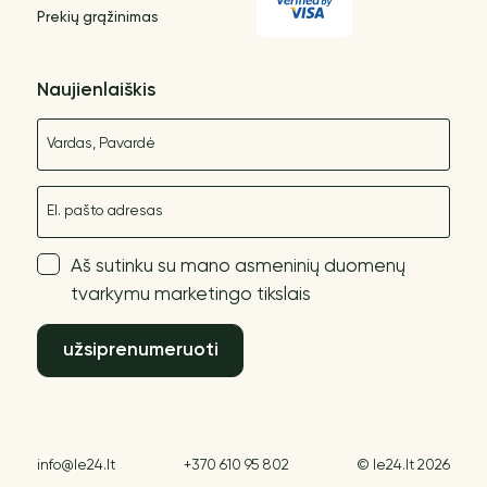
Prekių grąžinimas
Naujienlaiškis
Vardas
El. paštas
Aš sutinku su mano asmeninių duomenų
tvarkymu marketingo tikslais
užsiprenumeruoti
info@le24.lt
+370 610 95 802
© le24.lt 2026