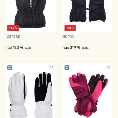
-30%
-35%
ICEPEAK
HUPPA
nuo 18.27€
nuo 21.97€
26.10€
33.80€