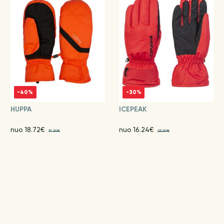
-40%
-30%
HUPPA
ICEPEAK
nuo 18.72€
nuo 16.24€
31.20€
23.20€