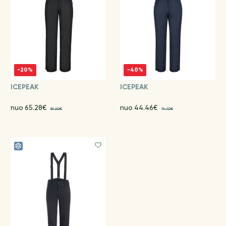
-20%
-40%
ICEPEAK
ICEPEAK
nuo 65.28€
nuo 44.46€
81.60€
74.10€