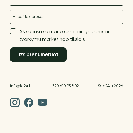
El. paštas
Aš sutinku su mano asmeninių duomenų
tvarkymu marketingo tikslais
užsiprenumeruoti
info@le24.lt
+370 610 95 802
© le24.lt 2026