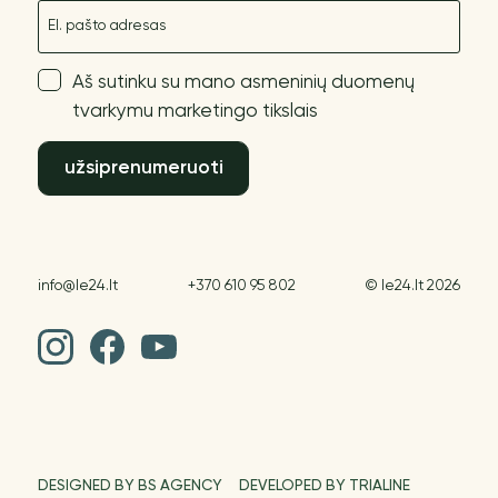
El. paštas
Aš sutinku su mano asmeninių duomenų
tvarkymu marketingo tikslais
užsiprenumeruoti
info@le24.lt
+370 610 95 802
© le24.lt 2026
DESIGNED BY BS AGENCY
DEVELOPED BY TRIALINE