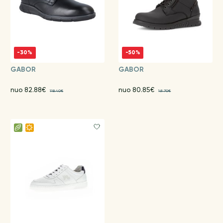
-30%
-50%
GABOR
GABOR
nuo 82.88€
nuo 80.85€
118.40€
161.70€