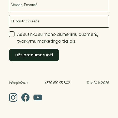
Vardas
El. paštas
Aš sutinku su mano asmeninių duomenų
tvarkymu marketingo tikslais
užsiprenumeruoti
info@le24.lt
+370 610 95 802
© le24.lt 2026