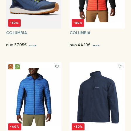
-50%
-50%
COLUMBIA
COLUMBIA
nuo 57.05€
nuo 44.10€
114.10€
88.20€
-40%
-30%