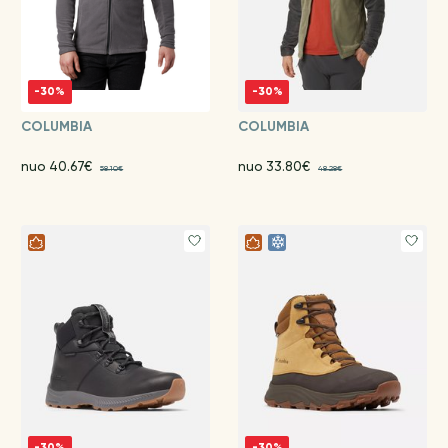
-30%
-30%
COLUMBIA
COLUMBIA
nuo 40.67€
nuo 33.80€
58.10€
48.28€
-30%
-30%