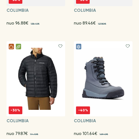
COLUMBIA
COLUMBIA
nuo 96.88€
nuo 89.46€
138.40€
127.80€
-30%
-40%
COLUMBIA
COLUMBIA
nuo 79.87€
nuo 101.64€
114.10€
169.40€