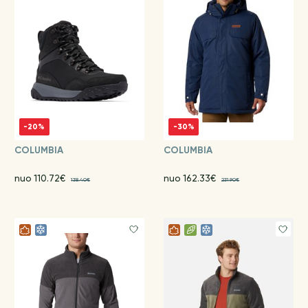
-20%
-30%
COLUMBIA
COLUMBIA
nuo 110.72€
nuo 162.33€
138.40€
231.90€