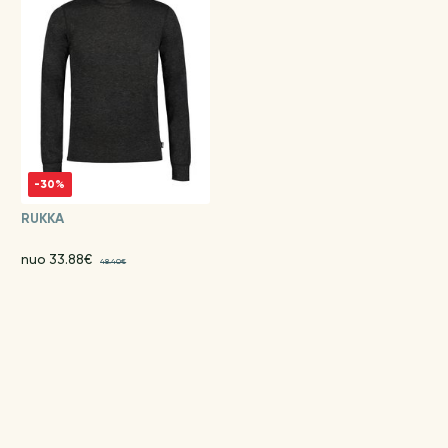
-30%
RUKKA
nuo 33.88€
48.40€