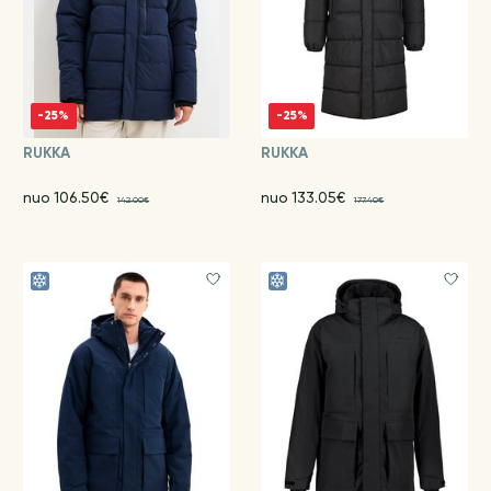
-25%
-25%
RUKKA
RUKKA
nuo 106.50€
nuo 133.05€
142.00€
177.40€