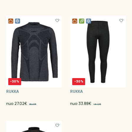
-30%
-30%
RUKKA
RUKKA
nuo 27.02€
nuo 33.88€
38.60€
48.40€