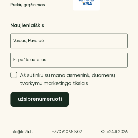
Prekių grąžinimas
Naujienlaiškis
Vardas
El. paštas
Aš sutinku su mano asmeninių duomenų
tvarkymu marketingo tikslais
užsiprenumeruoti
info@le24.lt
+370 610 95 802
© le24.lt 2026