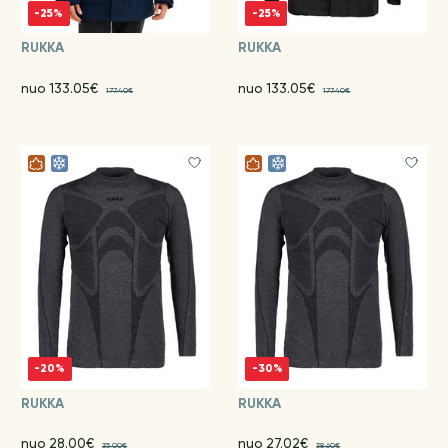
-25%
-25%
RUKKA
RUKKA
nuo 133.05€
nuo 133.05€
177.40€
177.40€
-20%
-30%
RUKKA
RUKKA
nuo 28.00€
nuo 27.02€
35.00€
38.60€