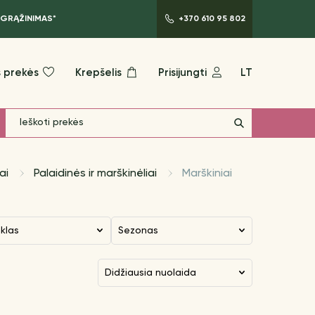
 GRĄŽINIMAS*
+370 610 95 802
 prekės
Krepšelis
Prisijungti
LT
ai
Palaidinės ir marškinėliai
Marškiniai
nklas
Sezonas
didžiausia nuolaida