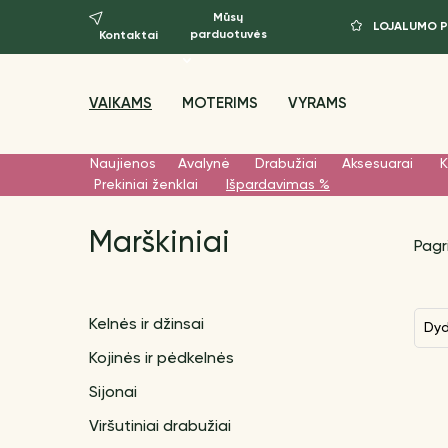
Mūsų
LOJALUMO 
parduotuvės
Kontaktai
VAIKAMS
MOTERIMS
VYRAMS
Naujienos
Avalynė
Drabužiai
Aksesuarai
K
Prekiniai ženklai
Išpardavimas %
Marškiniai
Pagr
Kelnės ir džinsai
Dy
Kojinės ir pėdkelnės
Sijonai
Viršutiniai drabužiai