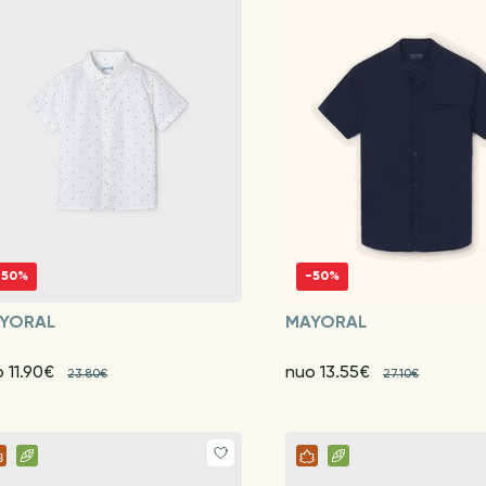
-50%
-50%
YORAL
MAYORAL
 11.90€
nuo 13.55€
23.80€
27.10€