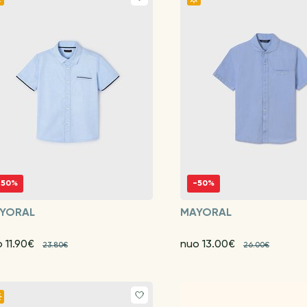
-50%
-50%
YORAL
MAYORAL
 11.90€
nuo 13.00€
23.80€
26.00€