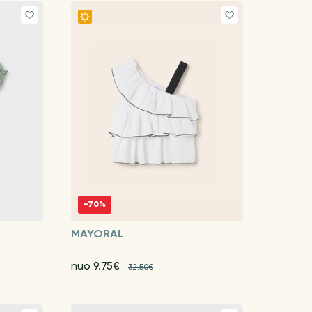
-70%
MAYORAL
nuo 9.75€
32.50€