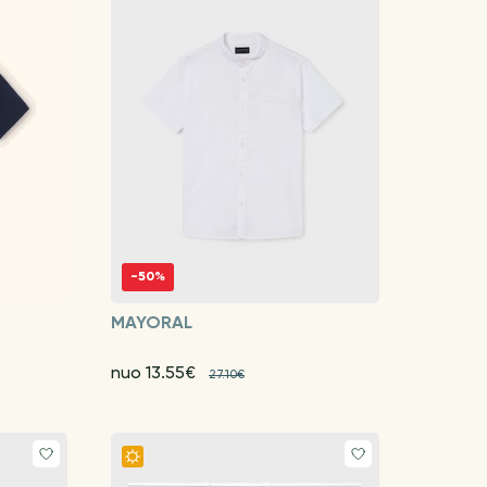
-50%
MAYORAL
nuo 13.55€
27.10€