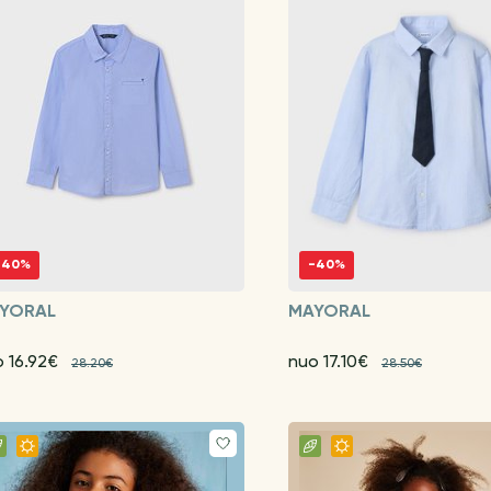
-40%
-40%
YORAL
MAYORAL
o 16.92€
nuo 17.10€
28.20€
28.50€