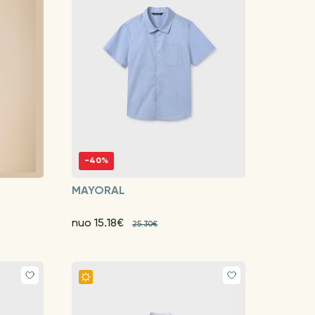
-40%
MAYORAL
nuo 15.18€
25.30€