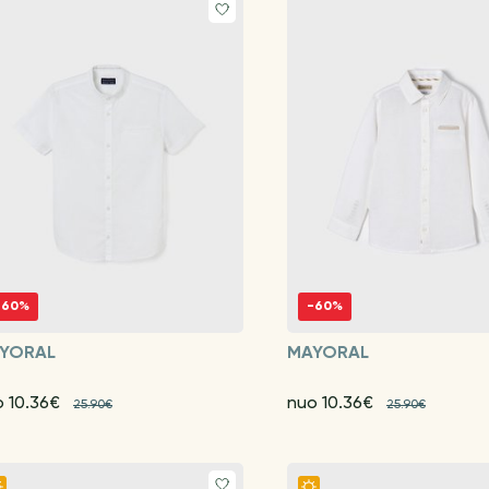
-60%
-60%
YORAL
MAYORAL
o 10.36€
nuo 10.36€
25.90€
25.90€