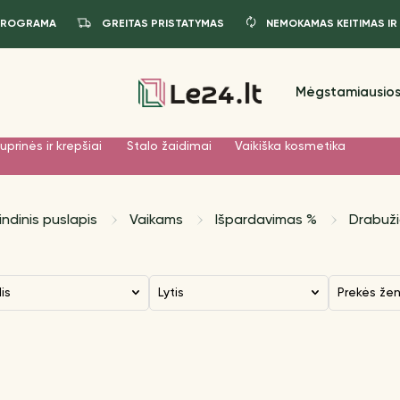
PROGRAMA
GREITAS PRISTATYMAS
NEMOKAMAS KEITIMAS IR
Mėgstamiausios
uprinės ir krepšiai
Stalo žaidimai
Vaikiška kosmetika
indinis puslapis
Vaikams
Išpardavimas %
Drabuži
dis
Lytis
Prekės že