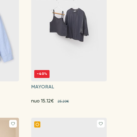
-40%
MAYORAL
nuo 15.12€
25.20€