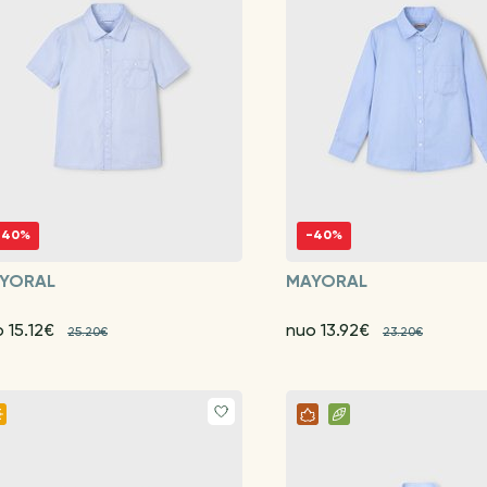
-40%
-40%
YORAL
MAYORAL
 15.12€
nuo 13.92€
25.20€
23.20€