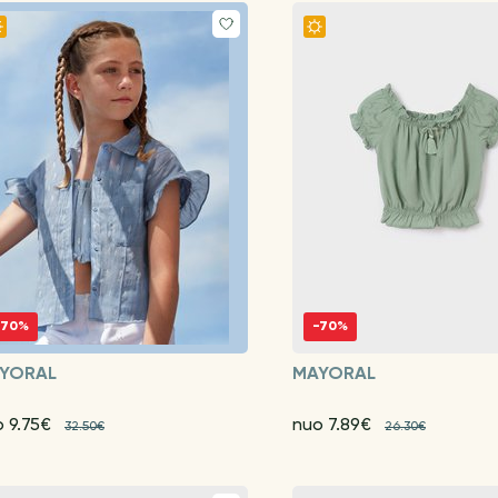
-70%
-70%
YORAL
MAYORAL
o 9.75€
nuo 7.89€
32.50€
26.30€