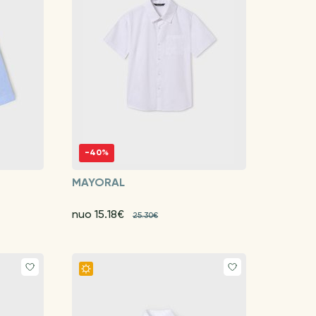
-40%
MAYORAL
nuo 15.18€
25.30€