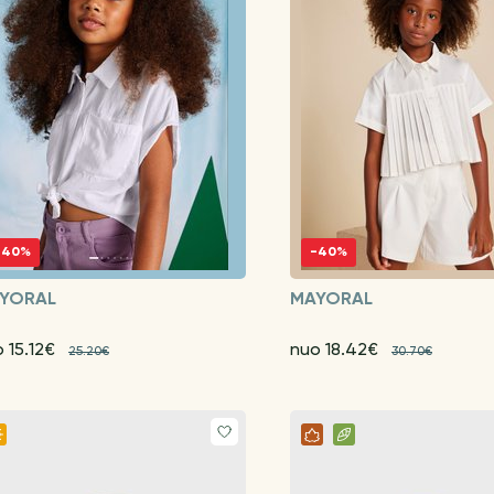
-40%
-40%
YORAL
MAYORAL
 15.12€
nuo 18.42€
25.20€
30.70€