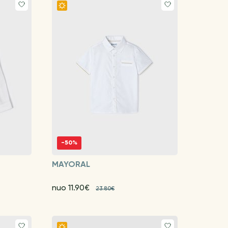
-50%
MAYORAL
nuo 11.90€
23.80€