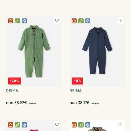
-20%
-15%
REIMA
REIMA
nuo 35.92€
nuo 38.17€
44.90€
44.90€