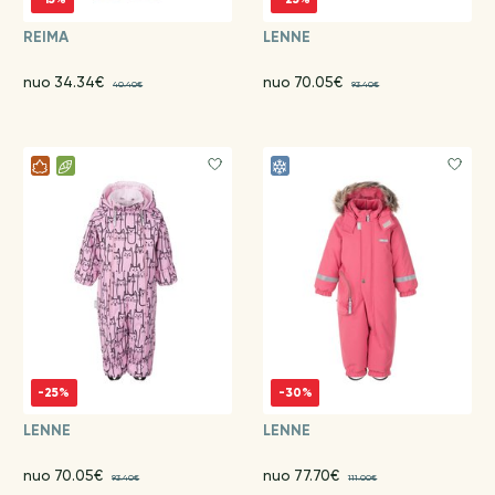
REIMA
LENNE
nuo 34.34€
nuo 70.05€
40.40€
93.40€
-25%
-30%
LENNE
LENNE
nuo 70.05€
nuo 77.70€
93.40€
111.00€