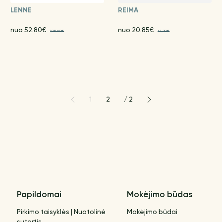
LENNE
REIMA
nuo 52.80€
nuo 20.85€
105.60€
41.70€
1
2
/
2
Papildomai
Mokėjimo būdas
Pirkimo taisyklės | Nuotolinė
Mokėjimo būdai