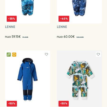
-35%
-40%
LENNE
LENNE
nuo 59.15€
nuo 60.00€
91.00€
100.00€
-50%
-50%