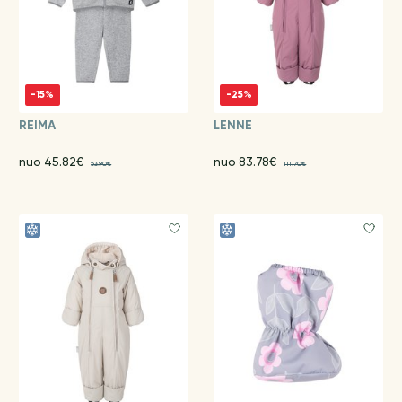
-15%
-25%
REIMA
LENNE
nuo 45.82€
nuo 83.78€
53.90€
111.70€