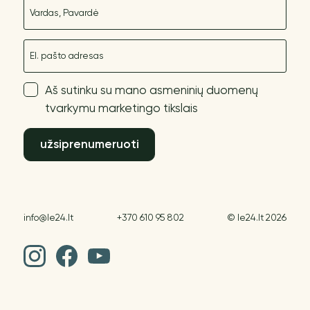
Vardas
El. paštas
Aš sutinku su mano asmeninių duomenų
tvarkymu marketingo tikslais
užsiprenumeruoti
info@le24.lt
+370 610 95 802
© le24.lt 2026