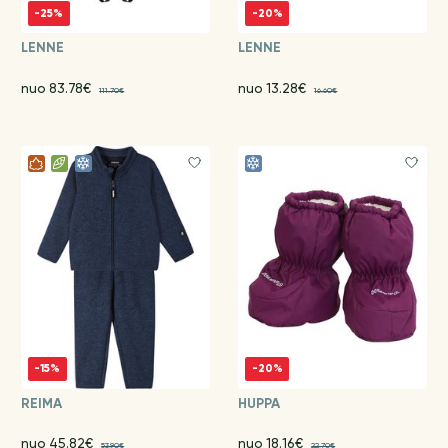
-25%
-20%
LENNE
LENNE
nuo 83.78€
nuo 13.28€
111.70€
16.60€
-15%
-20%
REIMA
HUPPA
nuo 45.82€
nuo 18.16€
53.90€
22.70€