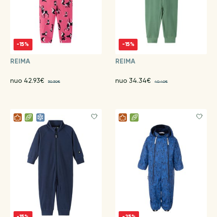
-15%
-15%
REIMA
REIMA
nuo 42.93€
nuo 34.34€
50.50€
40.40€
-15%
-25%