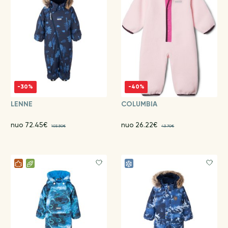
-30%
-40%
LENNE
COLUMBIA
nuo 72.45€
nuo 26.22€
103.50€
43.70€