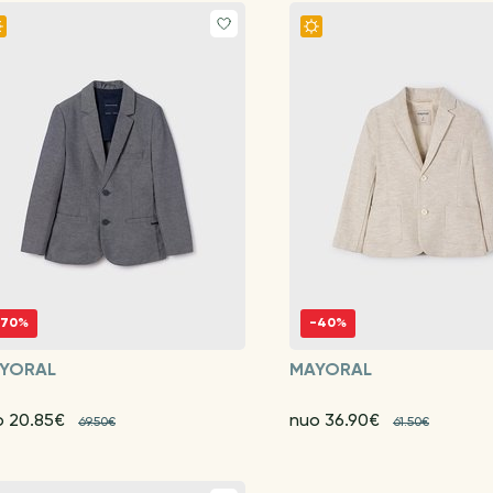
-70%
-40%
YORAL
MAYORAL
o 20.85€
nuo 36.90€
69.50€
61.50€