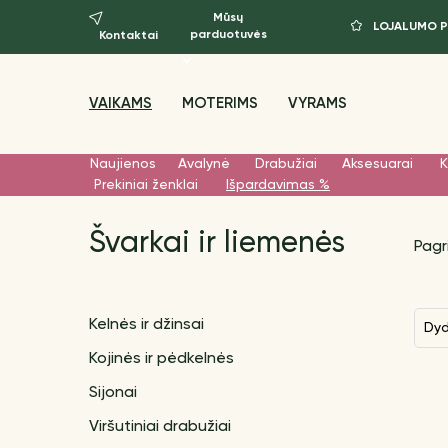
Mūsų
LOJALUMO 
parduotuvės
Kontaktai
VAIKAMS
MOTERIMS
VYRAMS
Naujienos
Avalynė
Drabužiai
Aksesuarai
K
Prekiniai ženklai
Išpardavimas %
Švarkai ir liemenės
Pagr
Kelnės ir džinsai
Dy
Kojinės ir pėdkelnės
Sijonai
Viršutiniai drabužiai