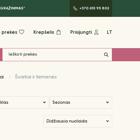
 GRĄŽINIMAS*
+370 610 95 802
 prekės
Krepšelis
Prisijungti
LT
ai
Švarkai ir liemenės
nklas
Sezonas
didžiausia nuolaida