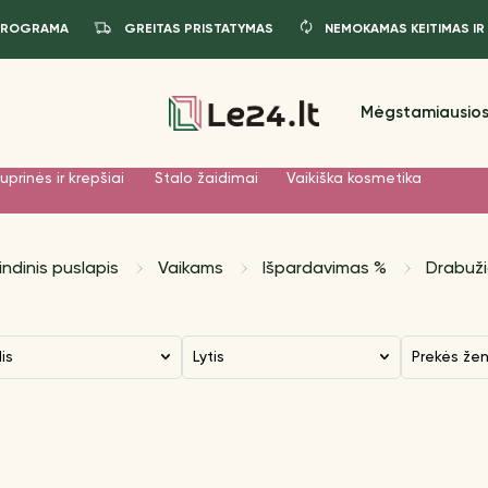
PROGRAMA
GREITAS PRISTATYMAS
NEMOKAMAS KEITIMAS IR
Mėgstamiausios
uprinės ir krepšiai
Stalo žaidimai
Vaikiška kosmetika
indinis puslapis
Vaikams
Išpardavimas %
Drabuži
dis
Lytis
Prekės že