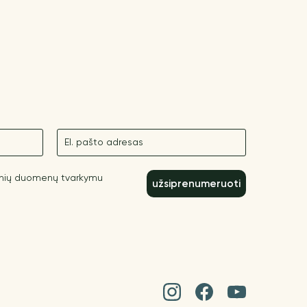
El. paštas
inių duomenų tvarkymu
užsiprenumeruoti