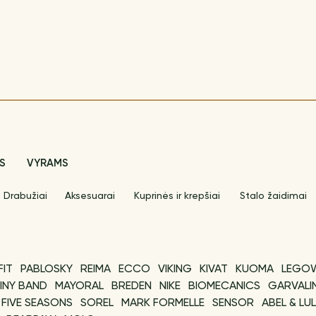
S
VYRAMS
Drabužiai
Aksesuarai
Kuprinės ir krepšiai
Stalo žaidimai
FIT
PABLOSKY
REIMA
ECCO
VIKING
KIVAT
KUOMA
LEGO
INY BAND
MAYORAL
BREDEN
NIKE
BIOMECANICS
GARVALI
FIVE SEASONS
SOREL
MARK FORMELLE
SENSOR
ABEL & LU