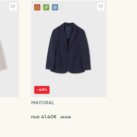
-40%
MAYORAL
nuo 41.40€
69.00€