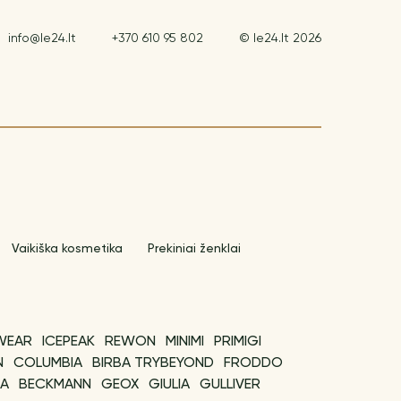
info@le24.lt
+370 610 95 802
© le24.lt 2026
Vaikiška kosmetika
Prekiniai ženklai
WEAR
ICEPEAK
REWON
MINIMI
PRIMIGI
N
COLUMBIA
BIRBA TRYBEYOND
FRODDO
LA
BECKMANN
GEOX
GIULIA
GULLIVER