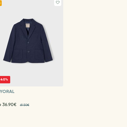
-40%
YORAL
o 36.90€
61.50€