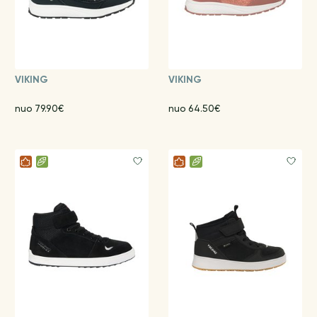
VIKING
VIKING
nuo 79.90€
nuo 64.50€