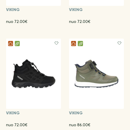
VIKING
VIKING
nuo 72.00€
nuo 72.00€
VIKING
VIKING
nuo 72.00€
nuo 86.00€