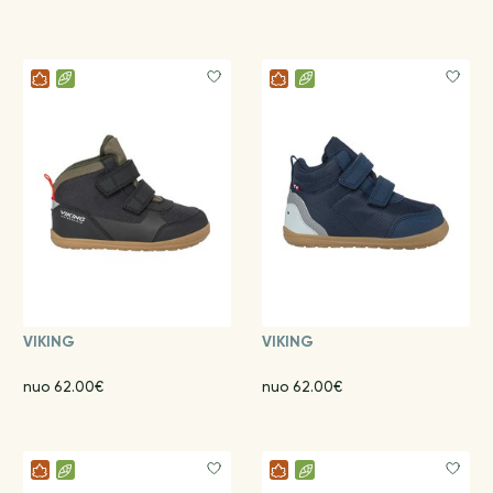
VIKING
VIKING
nuo 62.00€
nuo 62.00€