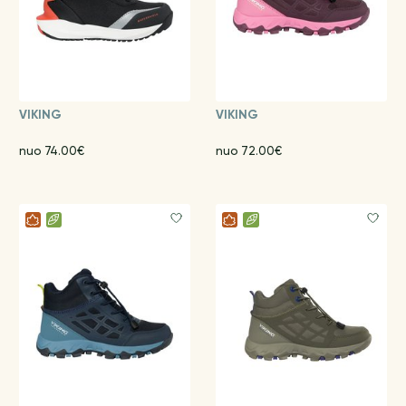
VIKING
VIKING
nuo 74.00€
nuo 72.00€