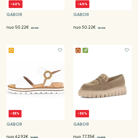
-40%
-40%
GABOR
GABOR
nuo 50.22€
nuo 50.22€
83.70€
83.70€
-35%
-30%
GABOR
GABOR
nuo 62.92€
nuo 77.35€
96.80€
110.50€