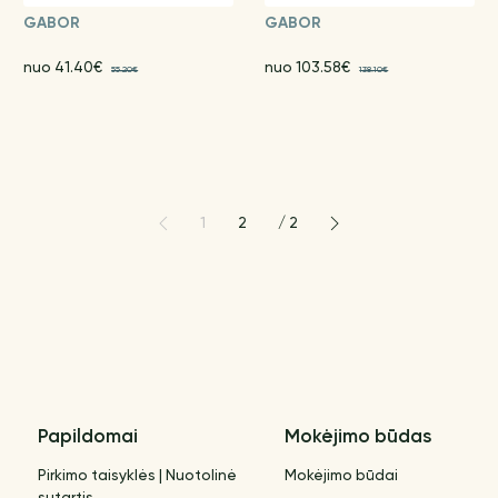
GABOR
GABOR
nuo 41.40€
nuo 103.58€
55.20€
138.10€
1
2
/
2
Papildomai
Mokėjimo būdas
Pirkimo taisyklės | Nuotolinė
Mokėjimo būdai