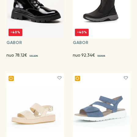
-40%
-40%
GABOR
GABOR
nuo 78.12€
nuo 92.34€
130.20€
153.90€