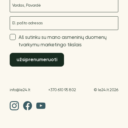
Vardas
El. paštas
Aš sutinku su mano asmeninių duomenų
tvarkymu marketingo tikslais
užsiprenumeruoti
info@le24.lt
+370 610 95 802
© le24.lt 2026