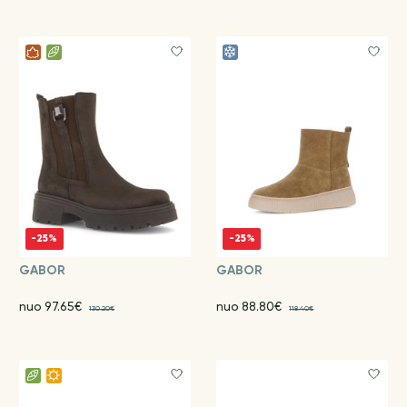
-25%
-25%
GABOR
GABOR
nuo 97.65€
nuo 88.80€
130.20€
118.40€