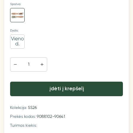
Spalva:
Dydis:
Vieno
d.
įdėti į krepšelį
Kolekcija:
SS26
Prekės kodas:
9088102-90641
Turimas kiekis: