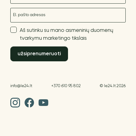
El. paštas
Aš sutinku su mano asmeninių duomenų
tvarkymu marketingo tikslais
užsiprenumeruoti
info@le24.lt
+370 610 95 802
© le24.lt 2026