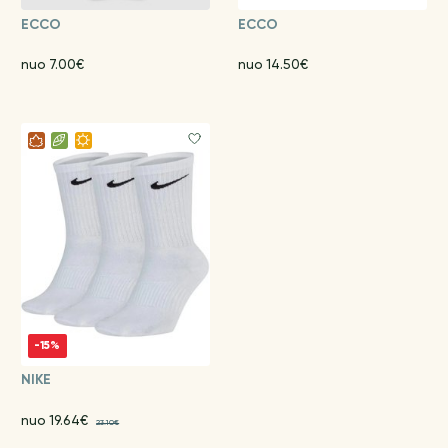
ECCO
ECCO
nuo 7.00€
nuo 14.50€
-15%
NIKE
nuo 19.64€
23.10€