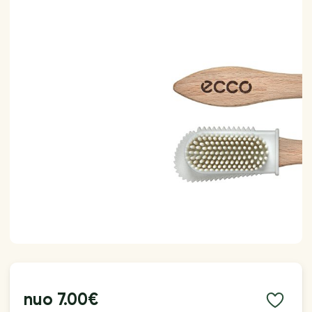
nuo
7.00€