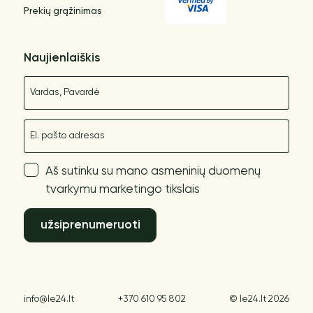
Prekių grąžinimas
Naujienlaiškis
Vardas
El. paštas
Aš sutinku su mano asmeninių duomenų
tvarkymu marketingo tikslais
užsiprenumeruoti
info@le24.lt
+370 610 95 802
© le24.lt 2026