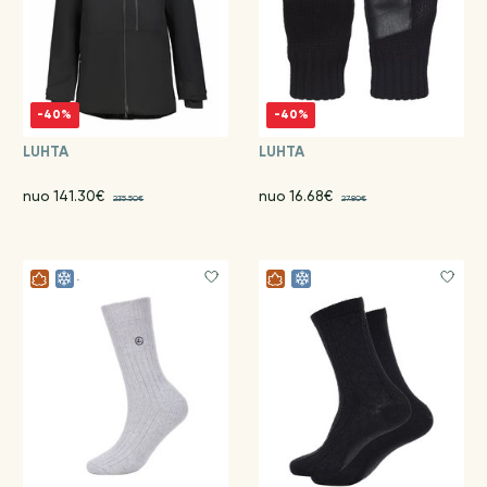
-40%
-40%
LUHTA
LUHTA
nuo 141.30€
nuo 16.68€
235.50€
27.80€