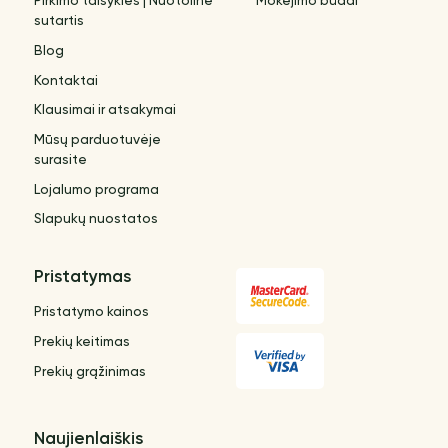
Pirkimo taisyklės | Nuotolinė
Mokėjimo būdai
sutartis
Blog
Kontaktai
Klausimai ir atsakymai
Mūsų parduotuvėje
surasite
Lojalumo programa
Slapukų nuostatos
Pristatymas
Pristatymo kainos
Prekių keitimas
Prekių grąžinimas
Naujienlaiškis