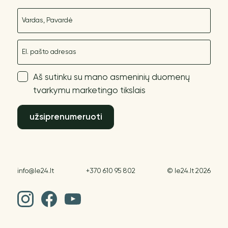
Vardas
El. paštas
Aš sutinku su mano asmeninių duomenų
tvarkymu marketingo tikslais
užsiprenumeruoti
info@le24.lt
+370 610 95 802
© le24.lt 2026