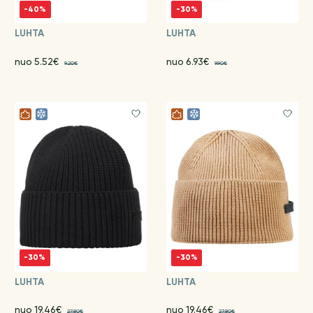
-40%
-30%
LUHTA
LUHTA
nuo 5.52€
nuo 6.93€
9.20€
9.90€
-30%
-30%
LUHTA
LUHTA
nuo 19.46€
nuo 19.46€
27.80€
27.80€