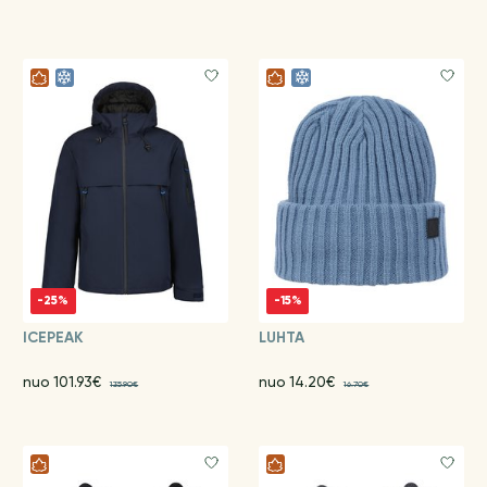
-25%
-15%
ICEPEAK
LUHTA
nuo 101.93€
nuo 14.20€
135.90€
16.70€