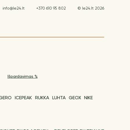
info@le24.lt
+370 610 95 802
© le24.lt 2026
Išpardavimas %
EGERO
ICEPEAK
RUKKA
LUHTA
GEOX
NIKE