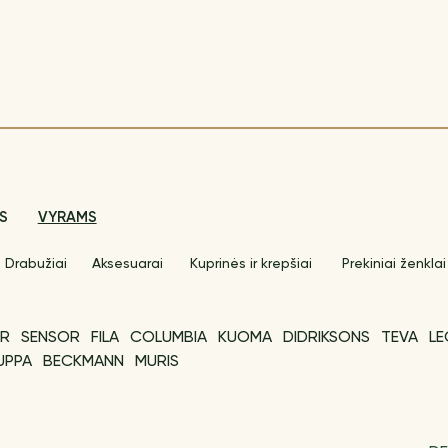
S
VYRAMS
Drabužiai
Aksesuarai
Kuprinės ir krepšiai
Prekiniai ženklai
R
SENSOR
FILA
COLUMBIA
KUOMA
DIDRIKSONS
TEVA
L
UPPA
BECKMANN
MURIS