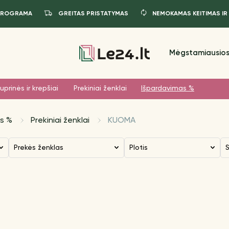
PROGRAMA
GREITAS PRISTATYMAS
NEMOKAMAS KEITIMAS IR
Mėgstamiausios
uprinės ir krepšiai
Prekiniai ženklai
Išpardavimas %
s %
Prekiniai ženklai
KUOMA
Prekės ženklas
Plotis