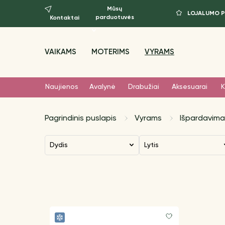
Mūsų
LOJALUMO 
parduotuvės
Kontaktai
VAIKAMS
MOTERIMS
VYRAMS
Naujienos
Avalynė
Drabužiai
Aksesuarai
K
Pagrindinis puslapis
Vyrams
Išpardavima
Dydis
Lytis