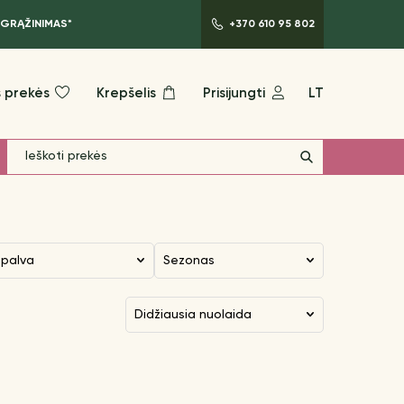
 GRĄŽINIMAS*
+370 610 95 802
 prekės
Krepšelis
Prisijungti
LT
Spalva
Sezonas
didžiausia nuolaida