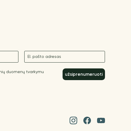
El. paštas
inių duomenų tvarkymu
užsiprenumeruoti