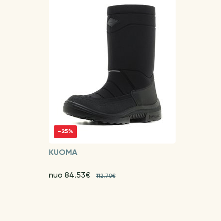
-25%
KUOMA
nuo 84.53€
112.70€