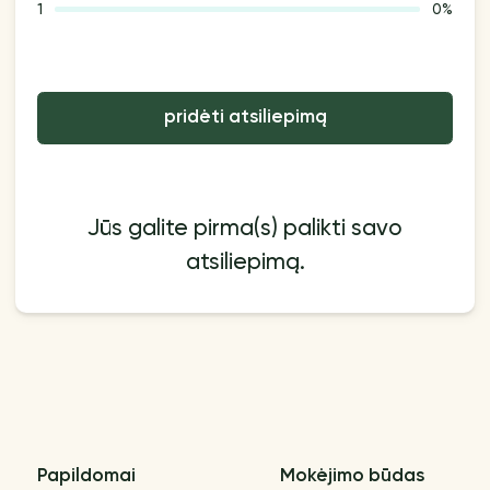
1
0%
pridėti atsiliepimą
Jūs galite pirma(s) palikti savo
atsiliepimą.
Papildomai
Mokėjimo būdas