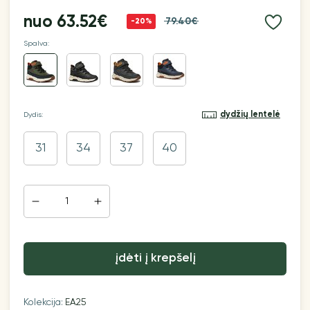
nuo
63.52€
79.40€
-20%
Spalva:
dydžių lentelė
Dydis:
31
34
37
40
įdėti į krepšelį
Kolekcija:
EA25