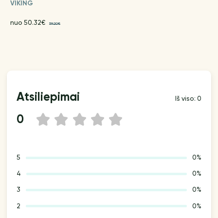
VIKING
nuo 50.32€
59.20€
Atsiliepimai
Iš viso: 0
0
1
2
3
4
5
5
0%
4
0%
3
0%
2
0%