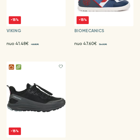
-15%
-15%
VIKING
BIOMECANICS
nuo 41.48€
nuo 47.60€
48.80€
56.00€
-15%