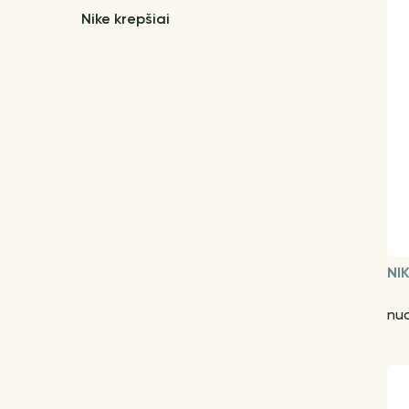
Nike krepšiai
NI
nu