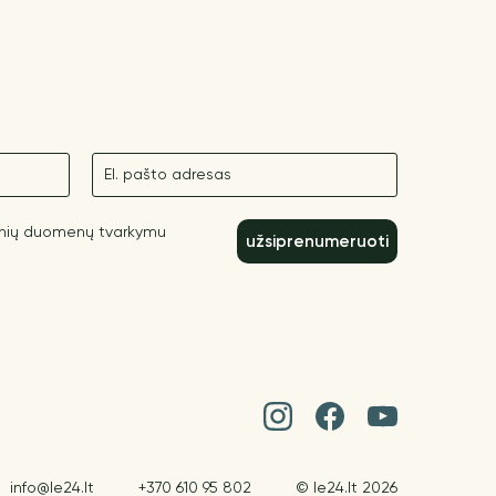
El. paštas
inių duomenų tvarkymu
užsiprenumeruoti
info@le24.lt
+370 610 95 802
© le24.lt 2026