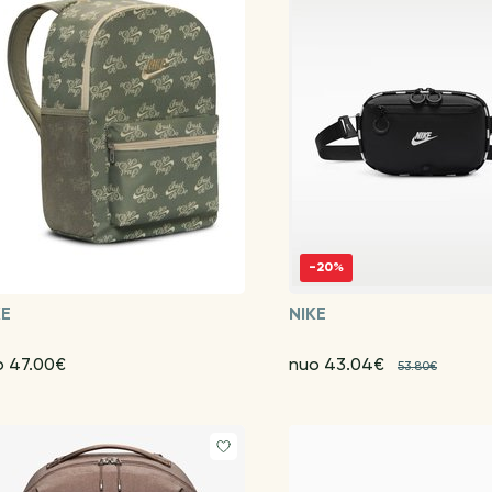
-20%
KE
NIKE
o 47.00€
nuo 43.04€
53.80€