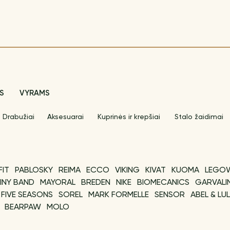
S
VYRAMS
Drabužiai
Aksesuarai
Kuprinės ir krepšiai
Stalo žaidimai
FIT
PABLOSKY
REIMA
ECCO
VIKING
KIVAT
KUOMA
LEGO
INY BAND
MAYORAL
BREDEN
NIKE
BIOMECANICS
GARVALI
FIVE SEASONS
SOREL
MARK FORMELLE
SENSOR
ABEL & LU
BEARPAW
MOLO