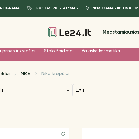
PROGRAMA
GREITAS PRISTATYMAS
NEMOKAMAS KEITIMAS IR
Mėgstamiausios
uprinės ir krepšiai
Stalo žaidimai
Vaikiška kosmetika
nklai
NIKE
Nike krepšiai
dis
Lytis