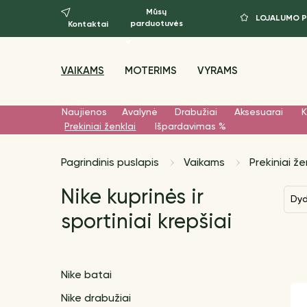
Mūsų
LOJALUMO 
parduotuvės
Kontaktai
VAIKAMS
MOTERIMS
VYRAMS
Naujienos
Avalynė
Drabužiai
Aksesuarai
K
Prekiniai ženklai
Išpardavimas %
Pagrindinis puslapis
Vaikams
Prekiniai že
Nike kuprinės ir
Dy
sportiniai krepšiai
Nike batai
Nike drabužiai