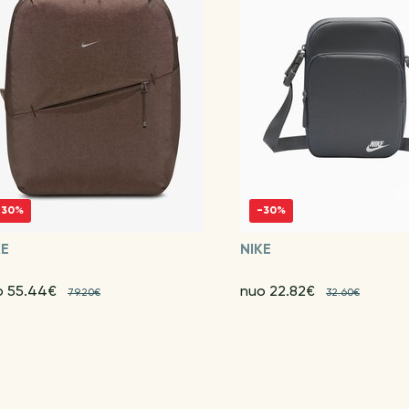
-30%
-30%
KE
NIKE
o 55.44€
nuo 22.82€
79.20€
32.60€