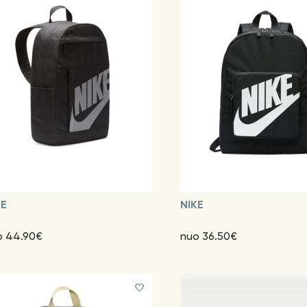
KE
NIKE
o 44.90€
nuo 36.50€