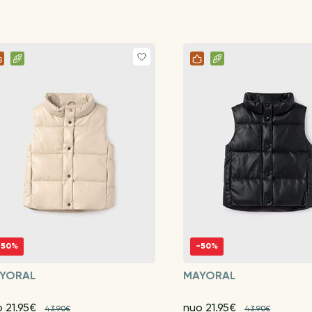
-50%
-50%
YORAL
MAYORAL
 21.95€
nuo 21.95€
43.90€
43.90€