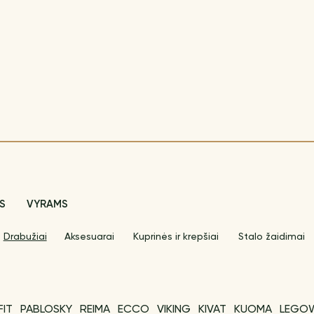
S
VYRAMS
Drabužiai
Aksesuarai
Kuprinės ir krepšiai
Stalo žaidimai
FIT
PABLOSKY
REIMA
ECCO
VIKING
KIVAT
KUOMA
LEGO