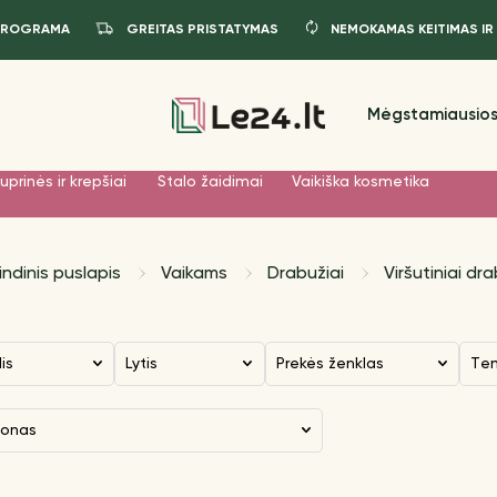
PROGRAMA
GREITAS PRISTATYMAS
NEMOKAMAS KEITIMAS IR
Mėgstamiausios
uprinės ir krepšiai
Stalo žaidimai
Vaikiška kosmetika
indinis puslapis
Vaikams
Drabužiai
Viršutiniai dra
dis
Lytis
Prekės ženklas
Te
zonas