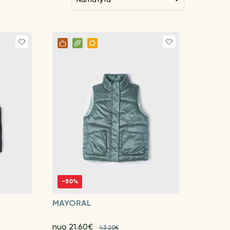
-50%
MAYORAL
nuo 21.60€
43.20€