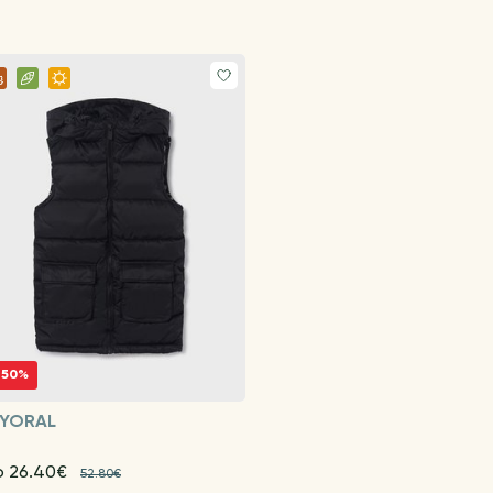
-50%
YORAL
o 26.40€
52.80€