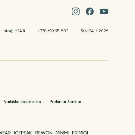
info@le24.lt
+370 610 95 802
© le24.lt 2026
Vaikiška kosmetika
Prekiniai ženklai
WEAR
ICEPEAK
REWON
MINIMI
PRIMIGI