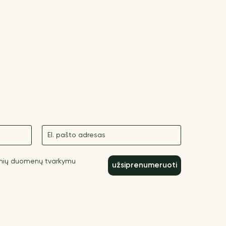
El. paštas
inių duomenų tvarkymu
užsiprenumeruoti