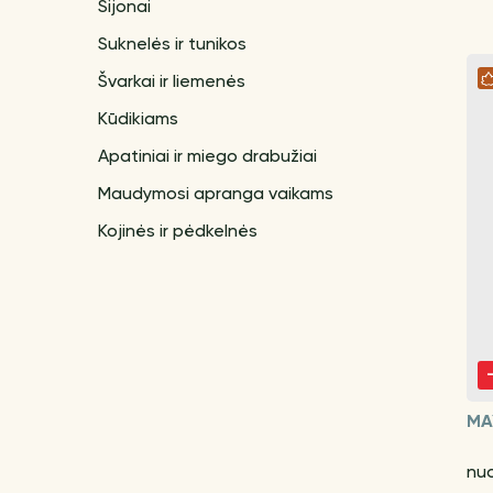
Sijonai
Suknelės ir tunikos
Švarkai ir liemenės
Kūdikiams
Apatiniai ir miego drabužiai
Maudymosi apranga vaikams
Kojinės ir pėdkelnės
MA
nu