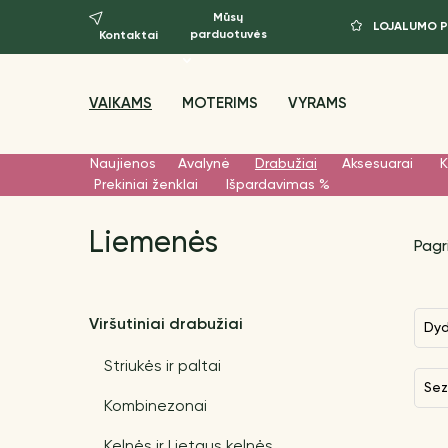
Mūsų
LOJALUMO 
parduotuvės
Kontaktai
VAIKAMS
MOTERIMS
VYRAMS
Naujienos
Avalynė
Drabužiai
Aksesuarai
K
Prekiniai ženklai
Išpardavimas %
Liemenės
Pagr
Viršutiniai drabužiai
Dy
Striukės ir paltai
Se
Kombinezonai
Kelnės ir Lietaus kelnės