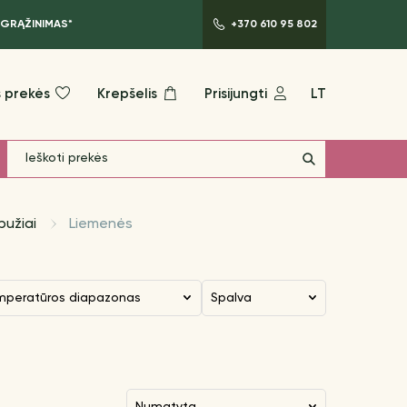
 GRĄŽINIMAS*
+370 610 95 802
 prekės
Krepšelis
Prisijungti
LT
bužiai
Liemenės
mperatūros diapazonas
Spalva
numatyta