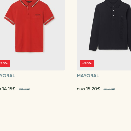
-50%
-50%
YORAL
MAYORAL
 14.15€
nuo 15.20€
28.30€
30.40€