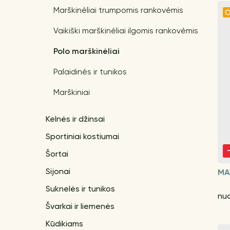
Marškinėliai trumpomis rankovėmis
Vaikiški marškinėliai ilgomis rankovėmis
Polo marškinėliai
Palaidinės ir tunikos
Marškiniai
Kelnės ir džinsai
Sportiniai kostiumai
Šortai
Sijonai
MA
Suknelės ir tunikos
nuo
Švarkai ir liemenės
Kūdikiams