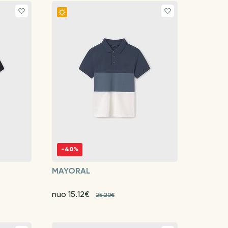
-40%
MAYORAL
nuo 15.12€
25.20€