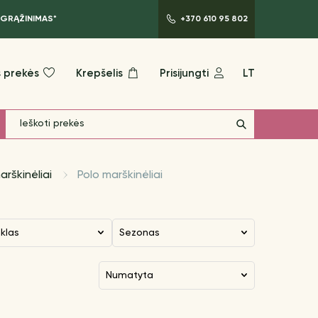
 GRĄŽINIMAS*
+370 610 95 802
 prekės
Krepšelis
Prisijungti
LT
arškinėliai
Polo marškinėliai
nklas
Sezonas
numatyta