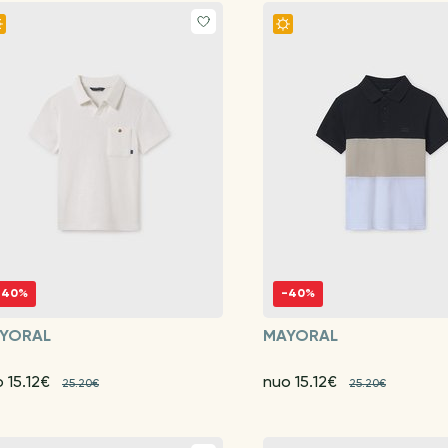
-40%
-40%
YORAL
MAYORAL
 15.12€
nuo 15.12€
25.20€
25.20€