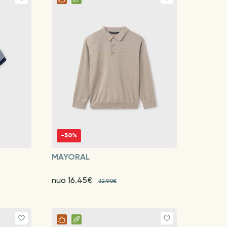
-50%
MAYORAL
nuo 16.45€
32.90€