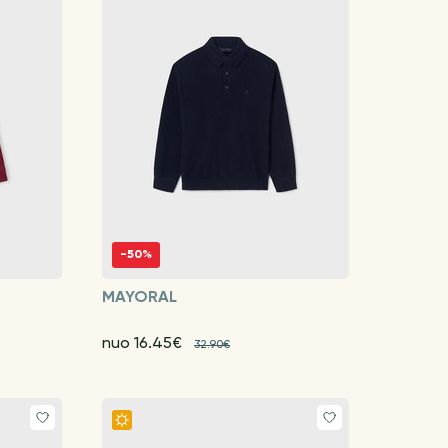
-50%
MAYORAL
nuo 16.45€
32.90€