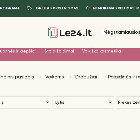
PROGRAMA
GREITAS PRISTATYMAS
NEMOKAMAS KEITIMAS IR
Mėgstamiausios
uprinės ir krepšiai
Stalo žaidimai
Vaikiška kosmetika
indinis puslapis
Vaikams
Drabužiai
Palaidinės ir m
dis
Lytis
Prekės že