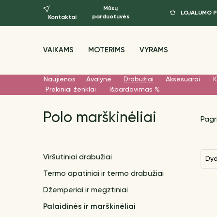
Mūsų
LOJALUMO 
parduotuvės
Kontaktai
VAIKAMS
MOTERIMS
VYRAMS
Naujienos
Avalynė
Drabužiai
Aksesuarai
K
Prekiniai ženklai
Išpardavimas %
Polo marškinėliai
Pagr
Viršutiniai drabužiai
Dy
Termo apatiniai ir termo drabužiai
Džemperiai ir megztiniai
Palaidinės ir marškinėliai