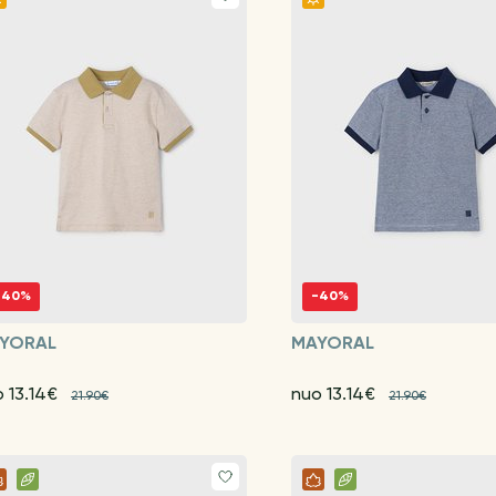
-40%
-40%
YORAL
MAYORAL
 13.14€
nuo 13.14€
21.90€
21.90€