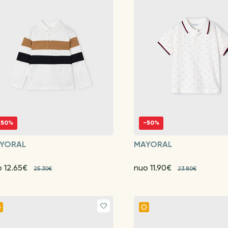
-50%
-50%
YORAL
MAYORAL
o 12.65€
nuo 11.90€
25.30€
23.80€