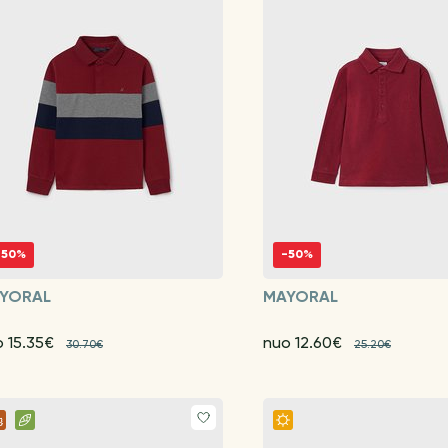
-50%
-50%
YORAL
MAYORAL
o 15.35€
nuo 12.60€
30.70€
25.20€