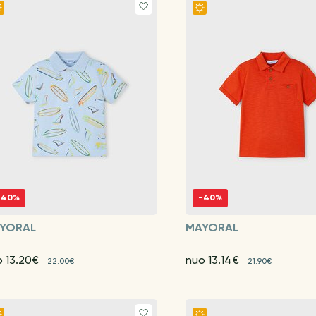
-40%
-40%
YORAL
MAYORAL
o 13.20€
nuo 13.14€
22.00€
21.90€