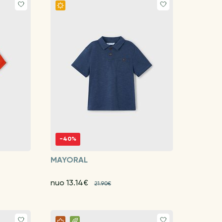
-40%
MAYORAL
nuo 13.14€
21.90€