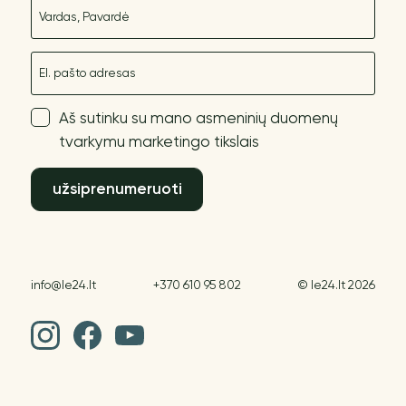
Vardas
El. paštas
Aš sutinku su mano asmeninių duomenų
tvarkymu marketingo tikslais
užsiprenumeruoti
info@le24.lt
+370 610 95 802
© le24.lt 2026