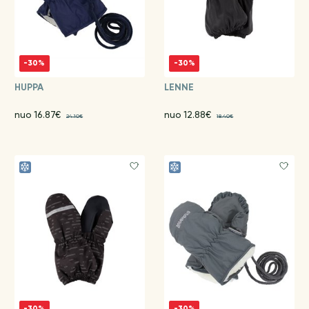
-30%
-30%
HUPPA
LENNE
nuo 16.87€
nuo 12.88€
24.10€
18.40€
-30%
-30%