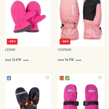
-30%
-30%
LENNE
ICEPEAK
nuo 12.67€
nuo 14.91€
18.10€
21.30€