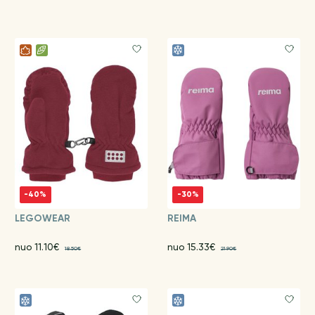
-40%
-30%
LEGOWEAR
REIMA
nuo 11.10€
nuo 15.33€
18.50€
21.90€