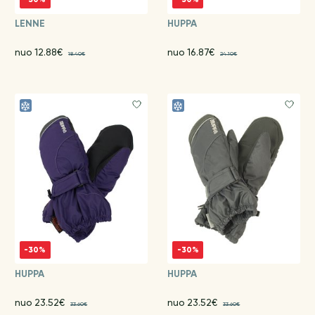
LENNE
HUPPA
nuo 12.88€
nuo 16.87€
18.40€
24.10€
-30%
-30%
HUPPA
HUPPA
nuo 23.52€
nuo 23.52€
33.60€
33.60€