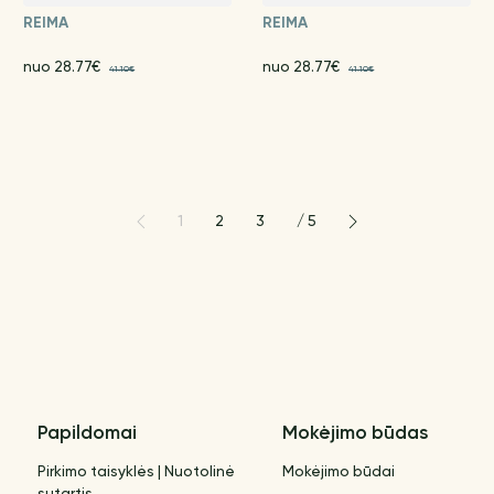
REIMA
REIMA
nuo 28.77€
nuo 28.77€
41.10€
41.10€
1
2
3
/
5
Papildomai
Mokėjimo būdas
Pirkimo taisyklės | Nuotolinė
Mokėjimo būdai