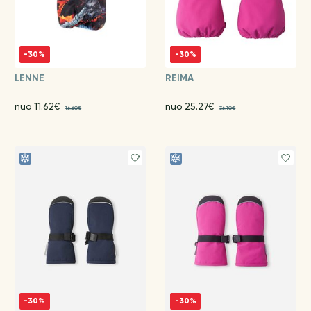
-30%
-30%
LENNE
REIMA
nuo 11.62€
nuo 25.27€
16.60€
36.10€
-30%
-30%