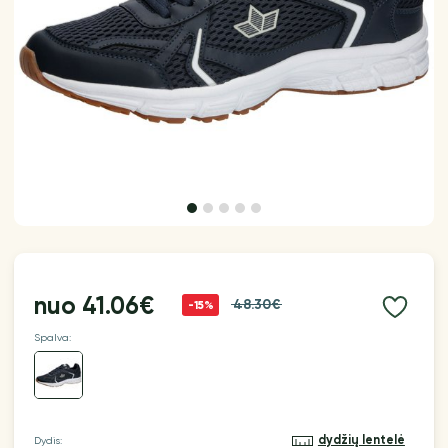
nuo
41.06€
48.30€
-15%
Spalva:
dydžių lentelė
Dydis: