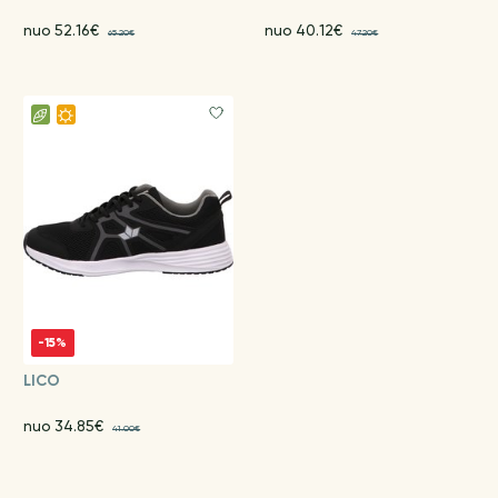
nuo 52.16€
nuo 40.12€
65.20€
47.20€
-15%
LICO
nuo 34.85€
41.00€