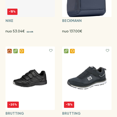
-15%
NIKE
BECKMANN
nuo 53.04€
nuo 137.00€
62.40€
-20%
-15%
BRUTTING
BRUTTING