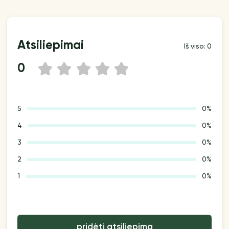
Atsiliepimai
Iš viso: 0
0
1
2
3
4
5
5
0%
4
0%
3
0%
2
0%
1
0%
pridėti atsiliepimą