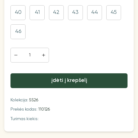
40
41
42
43
44
45
46
įdėti į krepšelį
Kolekcija:
SS26
Prekės kodas:
110126
Turimas kiekis: