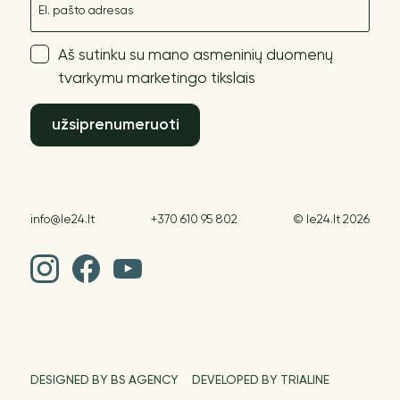
Aš sutinku su mano asmeninių duomenų
tvarkymu marketingo tikslais
užsiprenumeruoti
info@le24.lt
+370 610 95 802
© le24.lt 2026
DESIGNED BY BS AGENCY
DEVELOPED BY TRIALINE