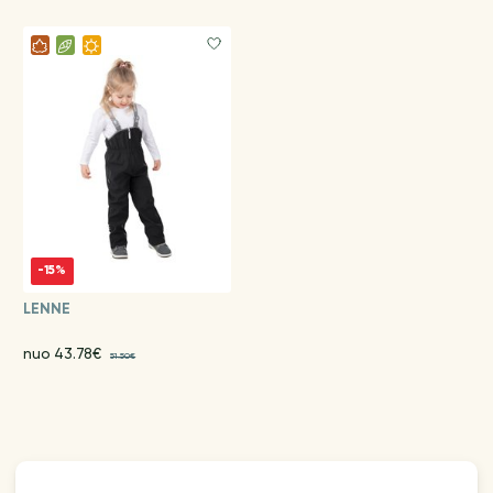
-15%
LENNE
nuo 43.78€
51.50€