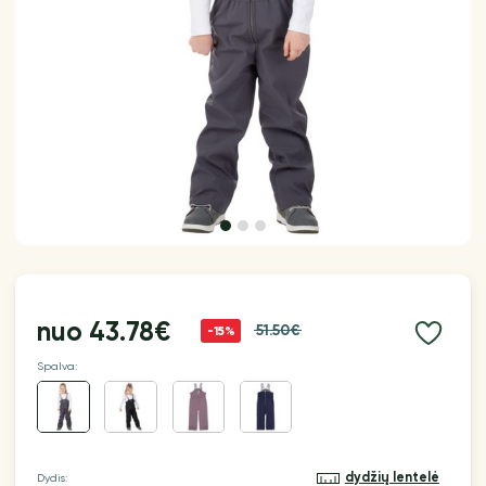
nuo
43.78€
51.50€
-15%
Spalva:
dydžių lentelė
Dydis: