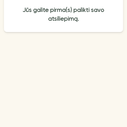
Jūs galite pirma(s) palikti savo
atsiliepimą.
Papildomai
Mokėjimo būdas
Pirkimo taisyklės | Nuotolinė
Mokėjimo būdai
sutartis
Blog
Kontaktai
Klausimai ir atsakymai
Mūsų parduotuvėje