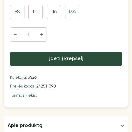
98
110
116
134
įdėti į krepšelį
Kolekcija:
SS26
Prekės kodas:
24251-390
Turimas kiekis:
Apie produktą