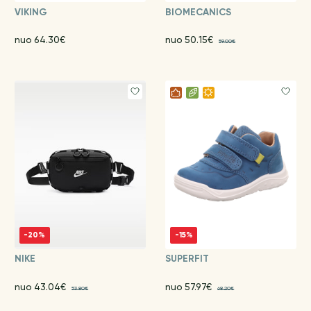
VIKING
BIOMECANICS
nuo 64.30€
nuo 50.15€
59.00€
-20%
-15%
NIKE
SUPERFIT
nuo 43.04€
nuo 57.97€
53.80€
68.20€