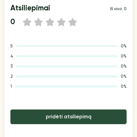
Atsiliepimai
Iš viso: 0
0
1
2
3
4
5
5
0%
4
0%
3
0%
2
0%
1
0%
pridėti atsiliepimą