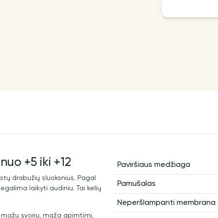
uo +5 iki +12
Paviršiaus medžiaga
rastų drabužių sluoksnius. Pagal
Pamušalas
lima laikyti audiniu. Tai kelių
Neperšlampanti membrana
si mažu svoriu, maža apimtimi,