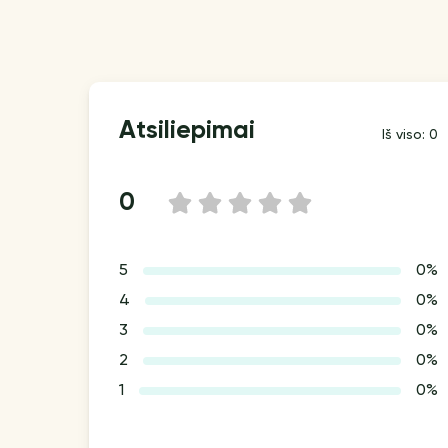
Atsiliepimai
Iš viso: 0
0
1
2
3
4
5
5
0%
4
0%
3
0%
2
0%
1
0%