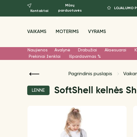
Mūsų
LOJALUMO 
parduotuvės
Kontaktai
VAIKAMS
MOTERIMS
VYRAMS
Naujienos
Avalynė
Drabužiai
Aksesuarai
K
Prekiniai ženklai
Išpardavimas %
Pagrindinis puslapis
Vaika
SoftShell kelnės Sh
LENNE