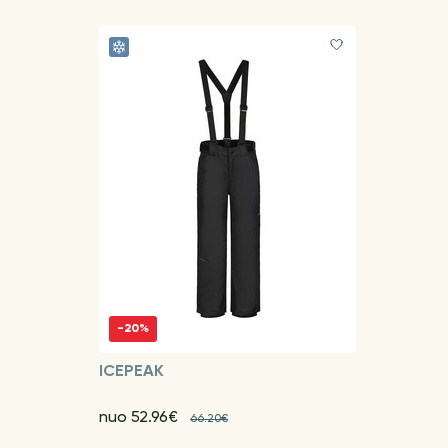
-20%
ICEPEAK
nuo 52.96€
66.20€