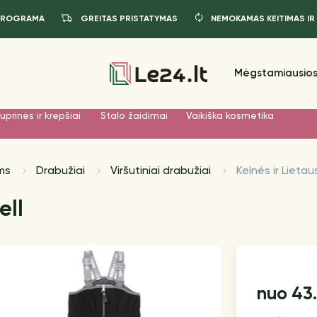
PROGRAMA
GREITAS PRISTATYMAS
NEMOKAMAS KEITIMAS IR
Mėgstamiausios
uprinės ir krepšiai
Stalo žaidimai
Vaikiška kosmetika
ms
Drabužiai
Viršutiniai drabužiai
Kelnės ir Lietau
ell
43
nuo