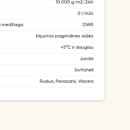
10 000 g/m2/24h
0 l/m2s
ti medžiaga
DWR
klijuotos pagrindinės siūlės
+5°С ir daugiau
Juoda
Softshell
Ruduo, Pavasaris, Vasara