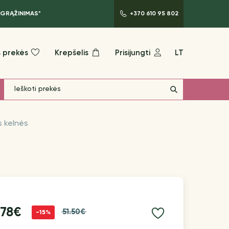
 GRĄŽINIMAS*
+370 610 95 802
 prekės
Krepšelis
Prisijungti
LT
s kelnės
.78€
51.50€
-15%