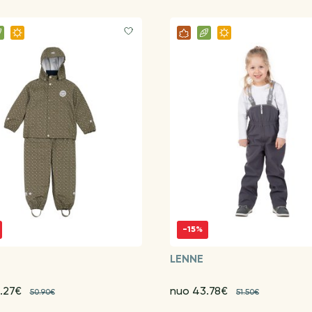
-15%
G
LENNE
.27€
nuo 43.78€
50.90€
51.50€