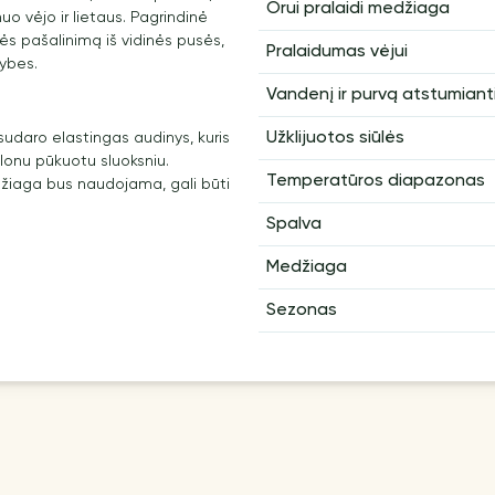
Orui pralaidi medžiaga
uo vėjo ir lietaus. Pagrindinė
mės pašalinimą iš vidinės pusės,
Pralaidumas vėjui
vybes.
Vandenį ir purvą atstumian
Užklijuotos siūlės
 sudaro elastingas audinys, kuris
plonu pūkuotu sluoksniu.
Temperatūros diapazonas
džiaga bus naudojama, gali būti
Spalva
Medžiaga
Sezonas