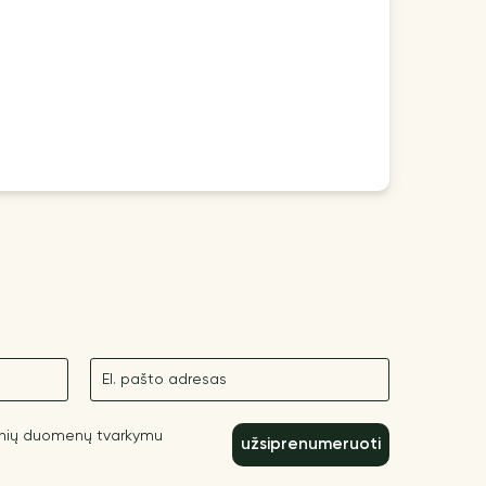
El. paštas
inių duomenų tvarkymu
užsiprenumeruoti