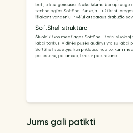
bet jie kuo geriausiai išlaiko šilumą bei apsaugo n
technologijos SoftShell funkcija – užtikrinti drėg
išlaikant vandeniui ir vėjui atsparaus drabužio sa
SoftShell struktūra
Šiuolaikiškos medžiagos SoftShell išorinį sluoksnį
labai tankus. Vidinės pusės audinys yra su labai 
SoftShell sudėtyje, kuri priklauso nuo to, kam me
poliesterio, poliamido, likros ir poliuretano.
Jums gali patikti