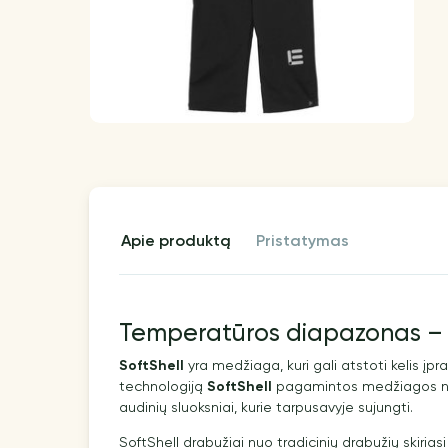
apie produktą
pristatymas
Temperatūros diapazonas – n
SoftShell
yra medžiaga, kuri gali atstoti kelis įp
technologiją
SoftShell
pagamintos medžiagos nega
audinių sluoksniai, kurie tarpusavyje sujungti.
SoftShell drabužiai nuo tradicinių drabužių skiria