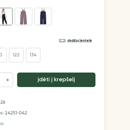
dydžių lentelė
10
122
134
įdėti į krepšelį
S26
as:
24251-042
is: