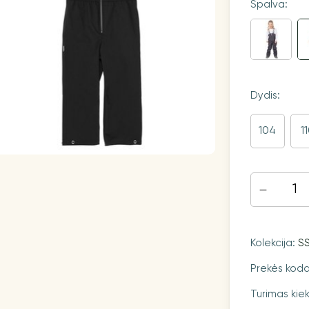
Spalva:
Dydis:
104
1
Kolekcija:
S
Prekės kod
Turimas kiek