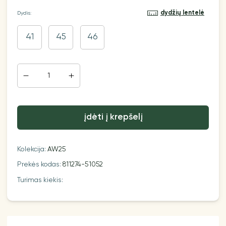
dydžių lentelė
Dydis:
41
45
46
įdėti į krepšelį
Kolekcija:
AW25
Prekės kodas:
811274-51052
Turimas kiekis: