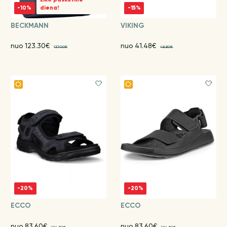
Liko paskutinė
-10%
diena!
-15%
BECKMANN
VIKING
nuo 123.30€
nuo 41.48€
137.00€
48.80€
-20%
-20%
ECCO
ECCO
nuo 83.60€
nuo 83.60€