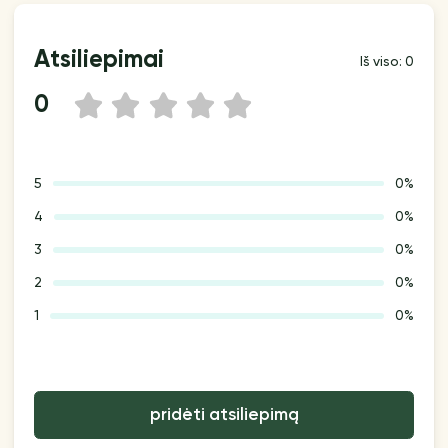
Atsiliepimai
Iš viso: 0
0
1
2
3
4
5
5
0%
4
0%
3
0%
2
0%
1
0%
pridėti atsiliepimą