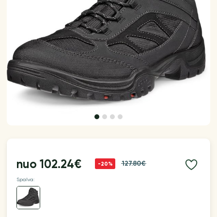
nuo
102.24€
127.80€
-20%
Spalva: