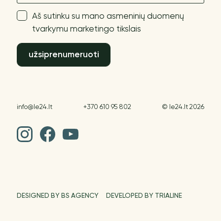
Aš sutinku su mano asmeninių duomenų
tvarkymu marketingo tikslais
užsiprenumeruoti
info@le24.lt
+370 610 95 802
© le24.lt 2026
DESIGNED BY BS AGENCY
DEVELOPED BY TRIALINE