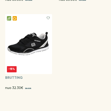
104.50€
104.50€
-15%
BRUTTING
nuo 32.30€
38.00€