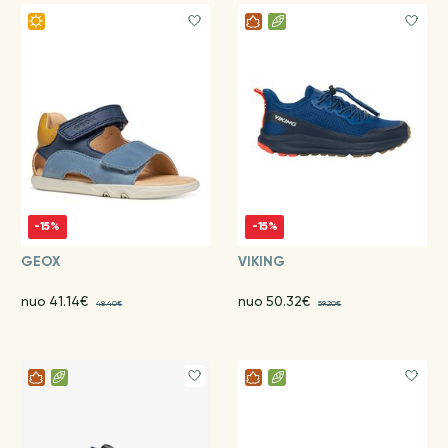
-15%
-15%
GEOX
VIKING
nuo 41.14€
nuo 50.32€
48.40€
59.20€