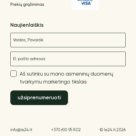
Prekių grąžinimas
Naujienlaiškis
Vardas
El. paštas
Aš sutinku su mano asmeninių duomenų
tvarkymu marketingo tikslais
užsiprenumeruoti
info@le24.lt
+370 610 95 802
© le24.lt 2026