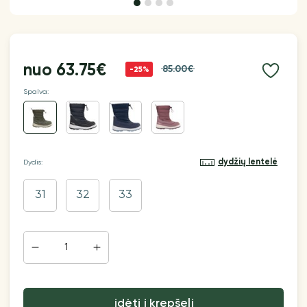
nuo
63.75€
85.00€
-25%
Spalva:
dydžių lentelė
Dydis:
31
32
33
įdėti į krepšelį