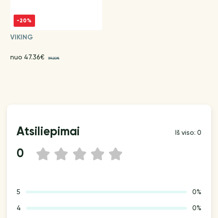
-20%
VIKING
nuo 47.36€
59.20€
Atsiliepimai
Iš viso: 0
0
1
2
3
4
5
5
0%
4
0%