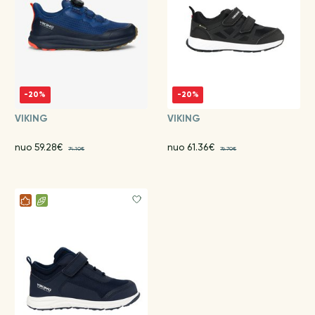
-20%
-20%
VIKING
VIKING
nuo 59.28€
nuo 61.36€
74.10€
76.70€