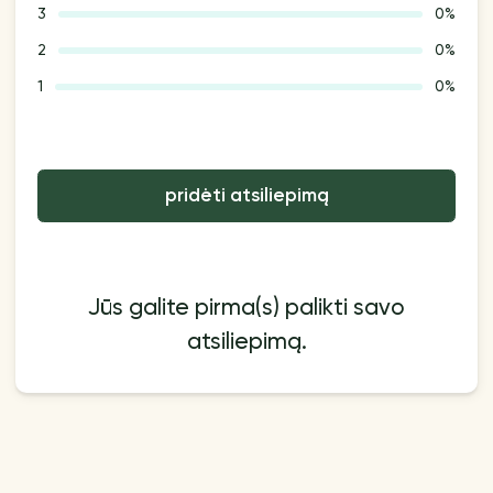
3
0%
2
0%
1
0%
pridėti atsiliepimą
Jūs galite pirma(s) palikti savo
atsiliepimą.