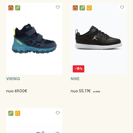
-15%
VIKING
NIKE
nuo 69.00€
nuo 55.17€
64.90€