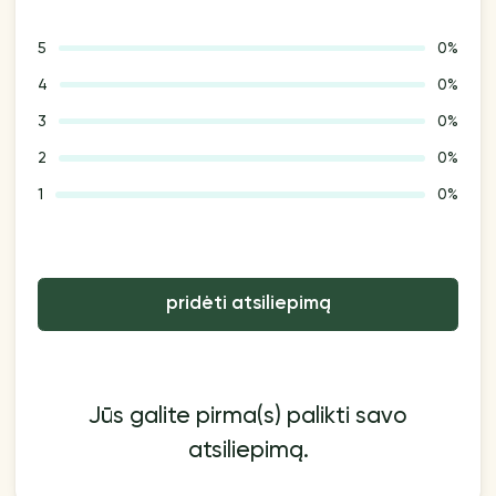
5
0%
4
0%
3
0%
2
0%
1
0%
pridėti atsiliepimą
Jūs galite pirma(s) palikti savo
atsiliepimą.