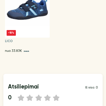
-15%
LICO
nuo 33.83€
39.80€
Atsiliepimai
Iš viso: 0
0
1
2
3
4
5