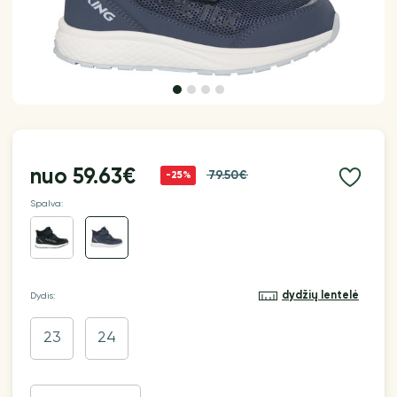
nuo
59.63€
79.50€
-25%
Spalva:
dydžių lentelė
Dydis:
23
24