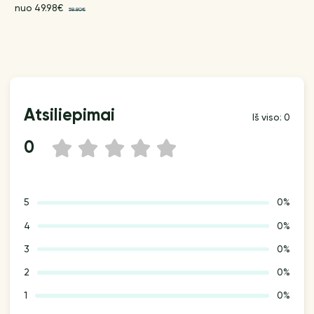
nuo 49.98€
58.80€
Atsiliepimai
Iš viso: 0
0
1
2
3
4
5
5
0%
4
0%
3
0%
2
0%
1
0%