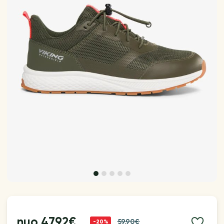
nuo
47.92€
59.90€
-20%