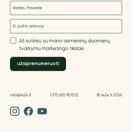
Vardas
El. paštas
Aš sutinku su mano asmeninių duomenų
tvarkymu marketingo tikslais
užsiprenumeruoti
info@le24.lt
+370 610 95 802
© le24.lt 2026