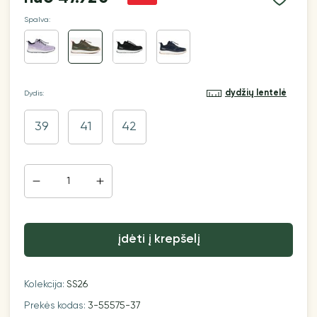
Spalva:
dydžių lentelė
Dydis:
39
41
42
įdėti į krepšelį
Kolekcija:
SS26
Prekės kodas:
3-55575-37