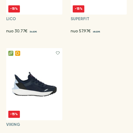
-15%
-15%
LICO
SUPERFIT
nuo 30.77€
nuo 57.97€
36.20€
68.20€
-15%
VIKING