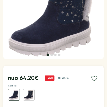
nuo
64.20€
85.60€
-25%
Spalva: