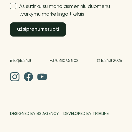
Aš sutinku su mano asmeninių duomenų
tvarkymu marketingo tikslais
užsiprenumeruoti
info@le24.lt
+370 610 95 802
© le24.lt 2026
DESIGNED BY BS AGENCY
DEVELOPED BY TRIALINE