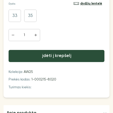
dydžių lentelė
Dydis:
33
35
įdėti į krepšelį
Kolekcija:
AW25
Prekės kodas:
1-000215-8020
Turimas kiekis: