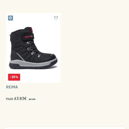
-25%
REIMA
nuo 63.83€
85.10€