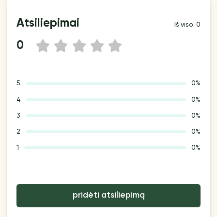
Atsiliepimai
Iš viso: 0
0
1
2
3
4
5
5
0%
4
0%
3
0%
2
0%
1
0%
pridėti atsiliepimą