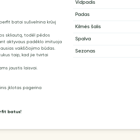
Vidpadis
Padas
rfit batai sušvelnina krūvį
Kilmės šalis
os skliautą, todėl pėdos
Spalva
ant aktyvaus padėklo imituoja
liausias vaikščiojimo būdas.
Sezonas
ukus taip, kad jie tvirtai
ams jaustis laisvai.
nis įklotas pagerina
fit batus!