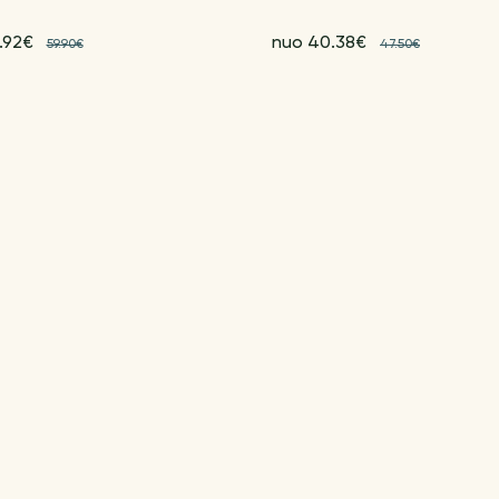
.92€
nuo 40.38€
59.90€
47.50€