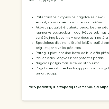
natūralų jų vystymąsi.
Patentuotos aktyviosios pagalvėlės dėka Supe
einant, stiprina pėdos raumenis ir raiščius.
Aktyvus pagalvėlė atitinka pėdą, bet ne pėd
raumenys susitraukia ir juda. Pėdos sukimas 
vaikščiojimą basomis – sveikiausias ir natūra
Specialaus dizaino raišteliai leidžia surišti bat
priglustų prie vaiko pėdutės.
Patogi ir plati priekinė bato dalis leidžia piršt
Itin lankstus, lengvas ir neslystantis padas.
Nugaros pailginimas suteikia stabilumo.
Pagal specialią technologiją pagamintas gali
amortizaciją.
98% pediatrų ir ortopedų rekomenduoja Super