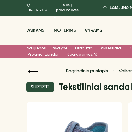
Mūsų
LOJALUMO 
parduotuvės
Kontaktai
VAIKAMS
MOTERIMS
VYRAMS
Naujienos
Avalynė
Drabužiai
Aksesuarai
K
Prekiniai ženklai
Išpardavimas %
Pagrindinis puslapis
Vaika
Tekstiliniai sandal
SUPERFIT