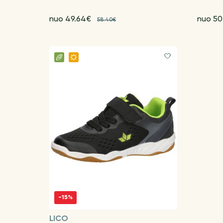
nuo 49.64€
nuo 50
58.40€
-15%
LICO