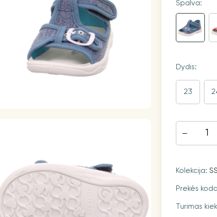
Spalva:
Dydis:
23
2
Kolekcija:
S
Prekės kod
Turimas kiek