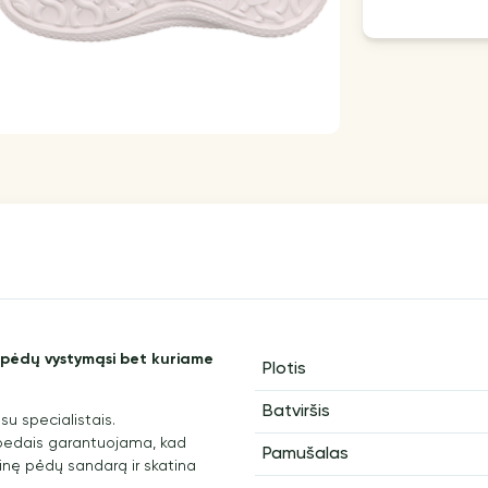
ų pėdų vystymąsi bet kuriame
Plotis
Batviršis
su specialistais.
opedais garantuojama, kad
Pamušalas
ginę pėdų sandarą ir skatina