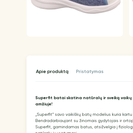
apie produktą
pristatymas
Superfit batai skatina natūralų ir sveiką vaik
amžiuje!
„Superfit“ savo vaikiškų batų modelius kuria kartu 
Bendradarbiaujant su žinomais gydytojais ir ort
Superfit, gamindamas batus, atsižvelgia į fiziolo