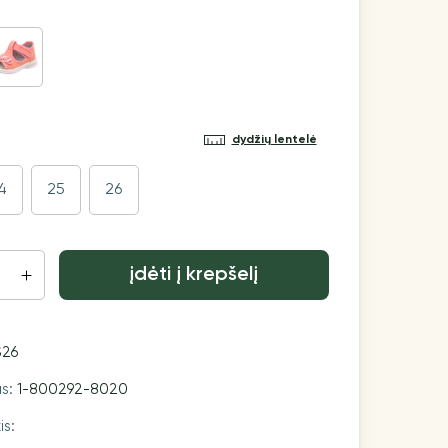
dydžių lentelė
4
25
26
įdėti į krepšelį
S26
as:
1-800292-8020
is: