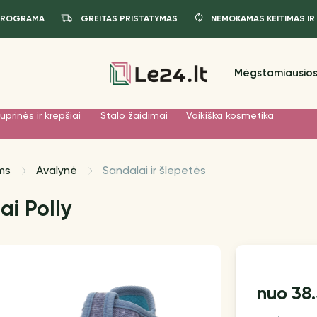
PROGRAMA
GREITAS PRISTATYMAS
NEMOKAMAS KEITIMAS IR
Mėgstamiausios
uprinės ir krepšiai
Stalo žaidimai
Vaikiška kosmetika
ms
Avalynė
Sandalai ir šlepetės
ai Polly
38.
nuo