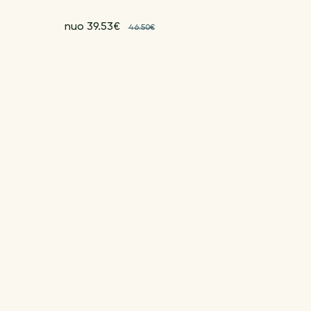
nuo 39.53€
46.50€