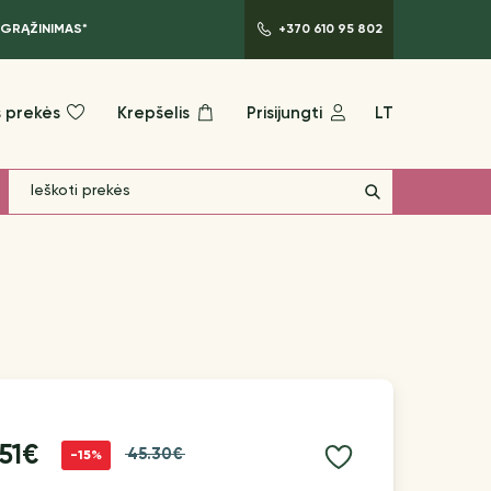
 GRĄŽINIMAS*
+370 610 95 802
 prekės
Krepšelis
Prisijungti
LT
51€
45.30€
-15%