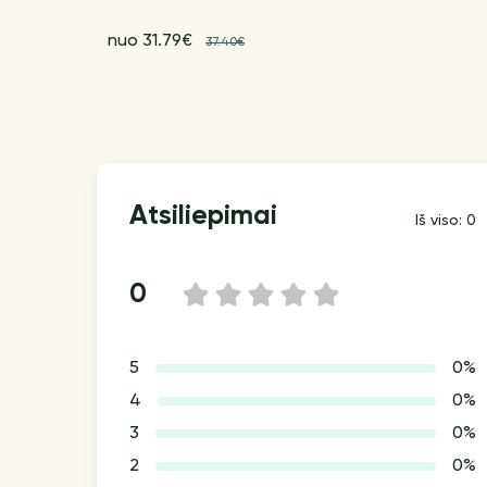
nuo 31.79€
37.40€
Atsiliepimai
Iš viso: 0
0
1
2
3
4
5
5
0%
4
0%
3
0%
2
0%