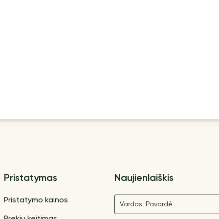
Pristatymas
Naujienlaiškis
Vardas
Pristatymo kainos
Prekių keitimas