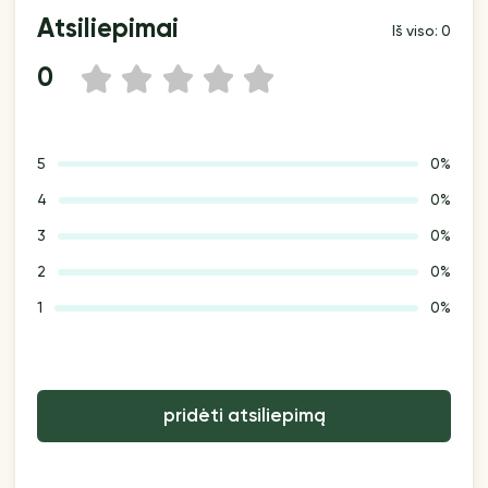
Atsiliepimai
Iš viso: 0
0
1
2
3
4
5
5
0%
4
0%
3
0%
2
0%
1
0%
pridėti atsiliepimą