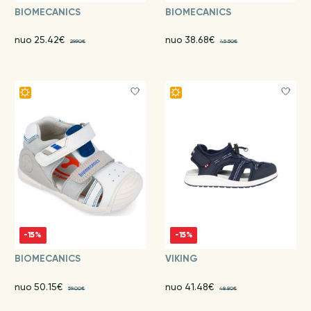
BIOMECANICS
BIOMECANICS
nuo 25.42€
nuo 38.68€
29.90€
45.50€
-15%
-15%
BIOMECANICS
VIKING
nuo 50.15€
nuo 41.48€
59.00€
48.80€