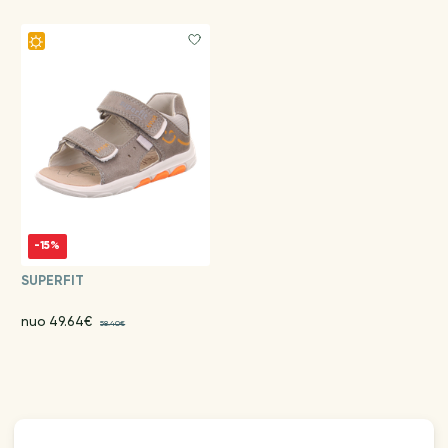
-15%
SUPERFIT
nuo 49.64€
58.40€