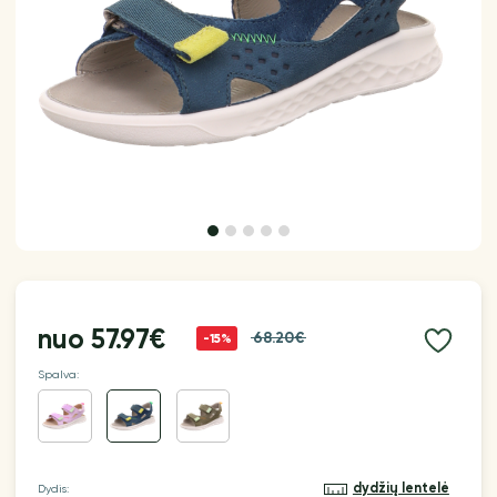
nuo
57.97€
68.20€
-15%
Spalva:
dydžių lentelė
Dydis: