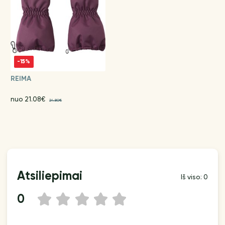
-15%
REIMA
nuo 21.08€
24.80€
Atsiliepimai
Iš viso: 0
0
1
2
3
4
5