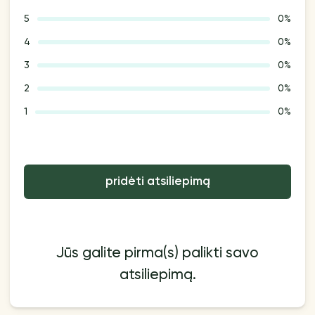
5
0%
4
0%
3
0%
2
0%
1
0%
pridėti atsiliepimą
Jūs galite pirma(s) palikti savo
atsiliepimą.