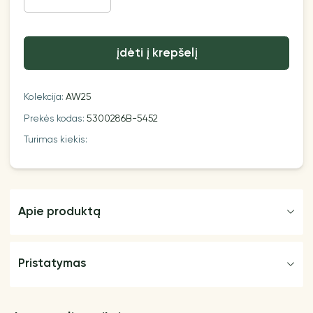
įdėti į krepšelį
Kolekcija:
AW25
Prekės kodas:
5300286B-5452
Turimas kiekis:
Apie produktą
Pristatymas