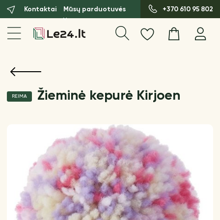
Kontaktai
Mūsų parduotuvės
+370 610 95 802
Žieminė kepurė Kirjoen
REIMA