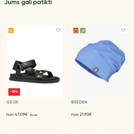
Jums gali patikti
-15%
GEOX
BREDEN
nuo 47.09€
nuo 21.90€
55.40€