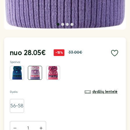
nuo
28.05€
33.00€
-15%
Spalva:
dydžių lentelė
Dydis:
56-58