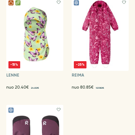
-15%
-25%
LENNE
REIMA
nuo 20.40€
nuo 80.85€
24.00€
107.80€