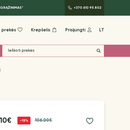
 GRĄŽINIMAS*
+370 610 95 802
 prekės
Krepšelis
Prisijungti
LT
i
.10€
106.00€
-15%