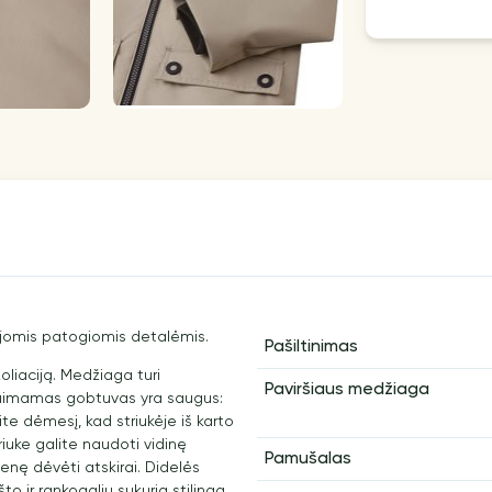
aujomis patogiomis detalėmis.
Pašiltinimas
izoliaciją. Medžiaga turi
Paviršiaus medžiaga
Nuimamas gobtuvas yra saugus:
ite dėmesį, kad striukėje iš karto
triuke galite naudoti vidinę
Pamušalas
enę dėvėti atskirai. Didelės
o ir rankogalių sukuria stilingą