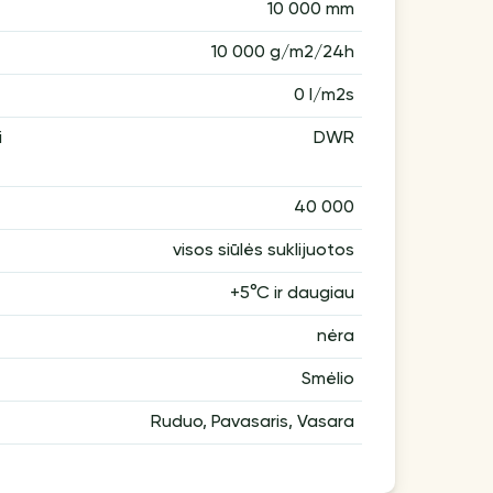
10 000 mm
10 000 g/m2/24h
0 l/m2s
i
DWR
40 000
visos siūlės suklijuotos
+5°С ir daugiau
nėra
Smėlio
Ruduo, Pavasaris, Vasara