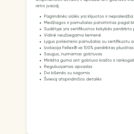
retro įvaizdį.
Pagrindinės siūlės yra klijuotos ir nepraleidž
Medžiagos ir pamušalas patvirtintas pagal 
Sudėtyje yra sertifikuotos kokybės perdirbto
Vidinė neužsegama liemenė
Lygus poliesterio pamušalas su sertifikuotu a
Izoliacija Fellex® из 100% perdirbtas pluoštas
Saugus, nuimamas gobtuvas
Minkšta guma ant gobtuvo krašto ir rankogal
Reguliuojamas apvadas
Dvi kišenės su sagomis
Šviesą atspindinčios detalės