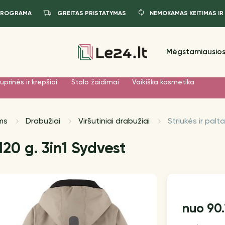
PROGRAMA
GREITAS PRISTATYMAS
NEMOKAMAS KEITIMAS IR
Mėgstamiausios
uprinės ir krepšiai
Stalo žaidimai
Vaikiška kosmetika
ms
Drabužiai
Viršutiniai drabužiai
Striukės ir palta
120 g. 3in1 Sydvest
90
nuo