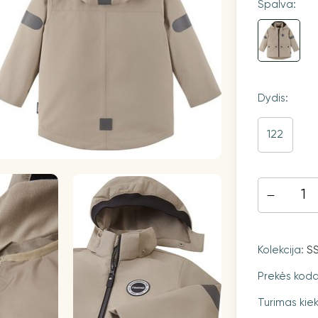
Spalva:
Dydis:
122
Kolekcija:
S
Prekės kod
Turimas kiek