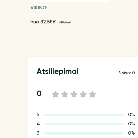
VIKING
nuo 82.58€
110.10€
Atsiliepimai
Iš viso: 0
0
1
2
3
4
5
5
0%
4
0%
3
0%