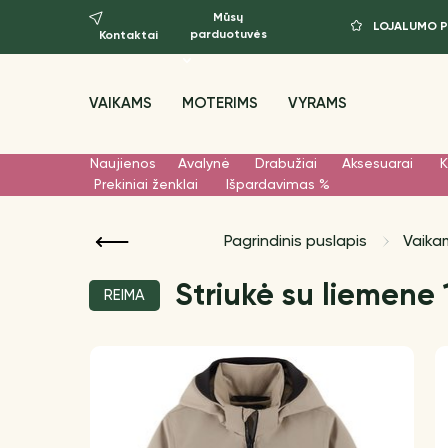
Mūsų
LOJALUMO 
parduotuvės
Kontaktai
VAIKAMS
MOTERIMS
VYRAMS
Naujienos
Avalynė
Drabužiai
Aksesuarai
K
Prekiniai ženklai
Išpardavimas %
Pagrindinis puslapis
Vaika
Striukė su liemene 
REIMA