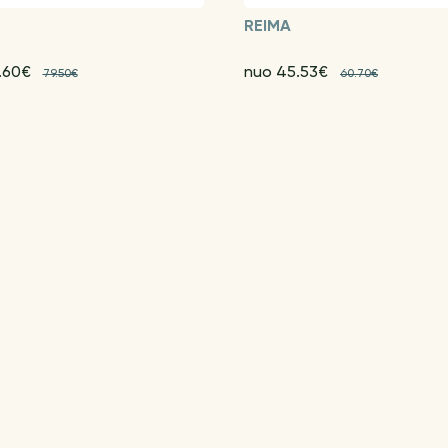
G
REIMA
.60€
nuo 45.53€
79.50€
60.70€