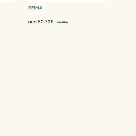
REIMA
nuo 50.32€
62.90€