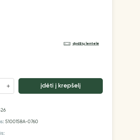
dydžių lentelė
įdėti į krepšelį
S26
as:
5100158A-0760
is: