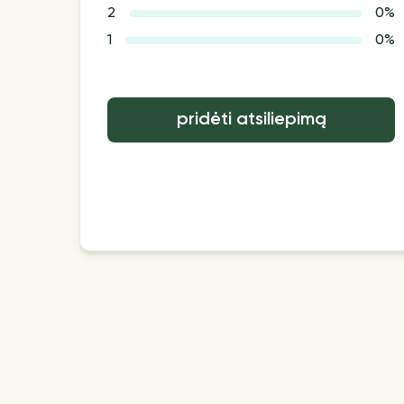
2
0%
1
0%
pridėti atsiliepimą
Papildomai
Mokėjimo būdas
Pirkimo taisyklės |
Mokėjimo būdai