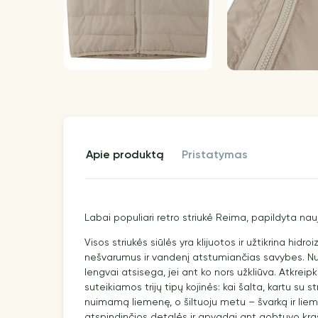
apie produktą
pristatymas
Labai populiari retro striukė Reima, papildyta n
Visos striukės siūlės yra klijuotos ir užtikrina hidro
nešvarumus ir vandenį atstumiančias savybes. 
lengvai atsisega, jei ant ko nors užkliūva. Atkreipk
suteikiamos trijų tipų kojinės: kai šalta, kartu su s
nuimamą liemenę, o šiltuoju metu – švarką ir liem
atspindinčios detalės ir apvadai ant gobtuvo krašt