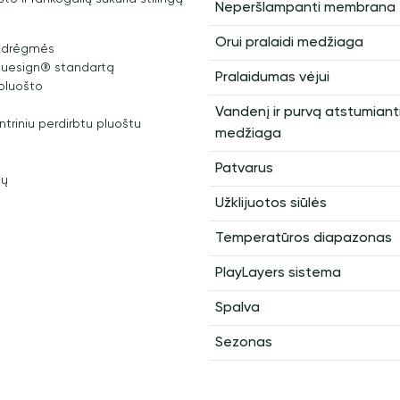
Neperšlampanti membrana
Orui pralaidi medžiaga
ia drėgmės
bluesign® standartą
Pralaidumas vėjui
 pluošto
Vandenį ir purvą atstumiant
ntriniu perdirbtu pluoštu
medžiaga
Patvarus
ių
Užklijuotos siūlės
Temperatūros diapazonas
PlayLayers sistema
Spalva
Sezonas