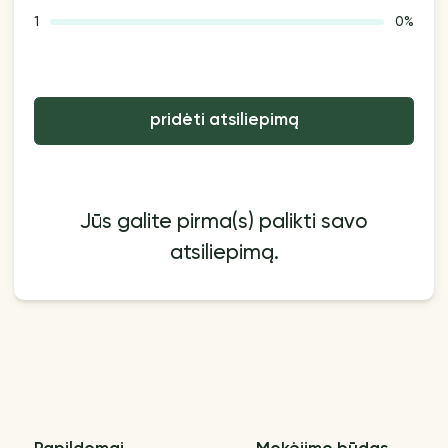
1
0%
pridėti atsiliepimą
Jūs galite pirma(s) palikti savo
atsiliepimą.