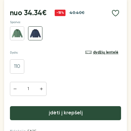
nuo
34.34€
40.40€
-15%
Spalva:
dydžių lentelė
Dydis:
110
įdėti į krepšelį