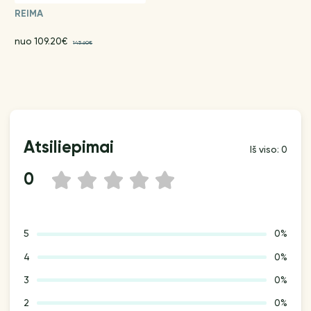
REIMA
nuo 109.20€
145.60€
Atsiliepimai
Iš viso: 0
0
1
2
3
4
5
5
0%
4
0%
3
0%
2
0%