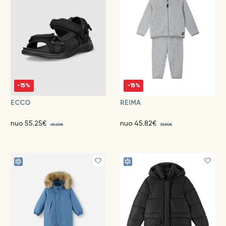
-15%
-15%
ECCO
REIMA
nuo 55.25€
nuo 45.82€
65.00€
53.90€