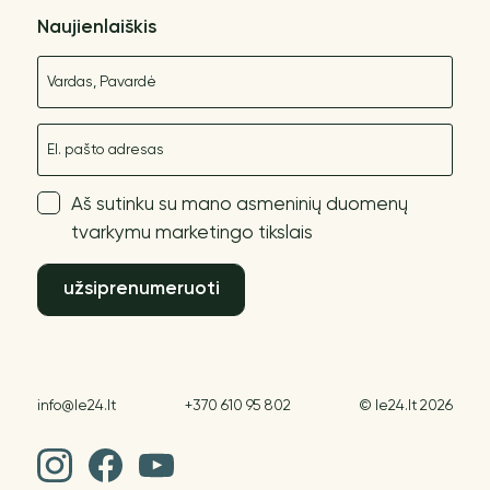
Naujienlaiškis
Vardas
El. paštas
Aš sutinku su mano asmeninių duomenų
tvarkymu marketingo tikslais
užsiprenumeruoti
info@le24.lt
+370 610 95 802
© le24.lt 2026