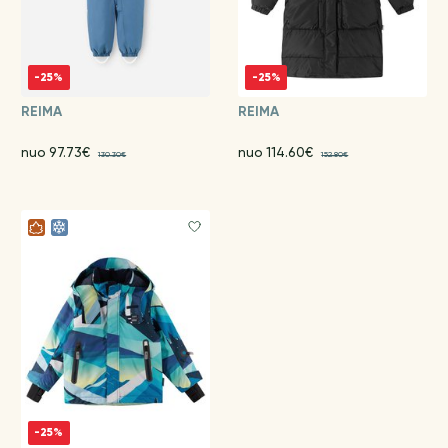
-25%
-25%
REIMA
REIMA
nuo 97.73€
nuo 114.60€
130.30€
152.80€
-25%