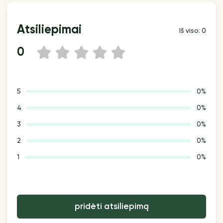
Atsiliepimai
Iš viso: 0
0
1
2
3
4
5
5
0%
4
0%
3
0%
2
0%
1
0%
pridėti atsiliepimą