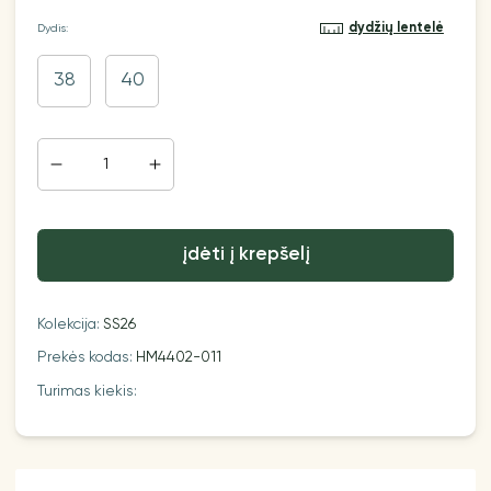
dydžių lentelė
Dydis:
38
40
įdėti į krepšelį
Kolekcija:
SS26
Prekės kodas:
HM4402-011
Turimas kiekis: