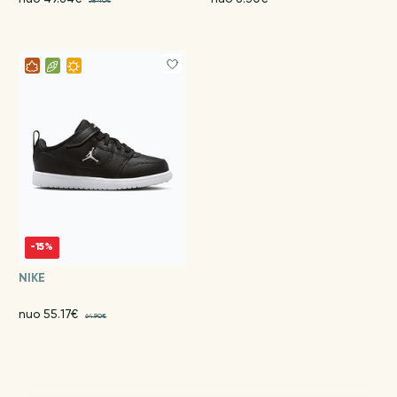
58.40€
-15%
NIKE
nuo 55.17€
64.90€