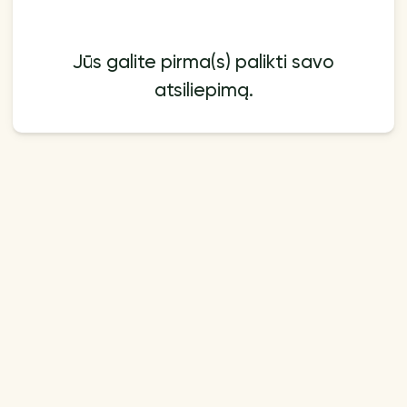
Jūs galite pirma(s) palikti savo
atsiliepimą.
Papildomai
Mokėjimo būdas
Pirkimo taisyklės | Nuotolinė
Mokėjimo būdai
sutartis
Blog
Kontaktai
Klausimai ir atsakymai