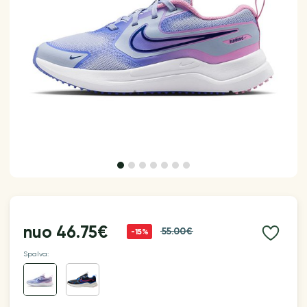
nuo
46.75€
55.00€
-15%
Spalva: