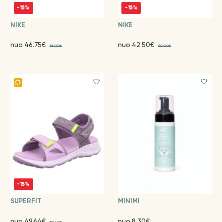
-15%
-15%
NIKE
NIKE
nuo 46.75€
nuo 42.50€
55.00€
50.00€
-15%
SUPERFIT
MINIMI
nuo 49.64€
nuo 8.30€