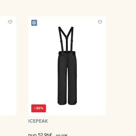
-20%
ICEPEAK
nuo 52.96€
66.20€