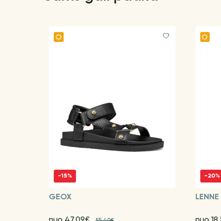
-15%
-20%
GEOX
LENNE
nuo 47.09€
nuo 18
55.40€