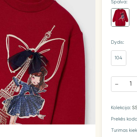
Spalva:
Dydis:
104
Kolekcija:
S
Prekės kod
Turimas kiek