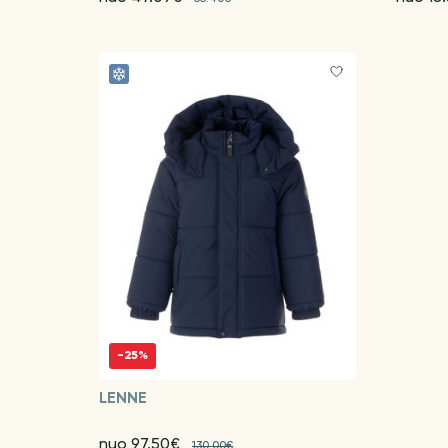
-25%
LENNE
nuo 97.50€
130.00€