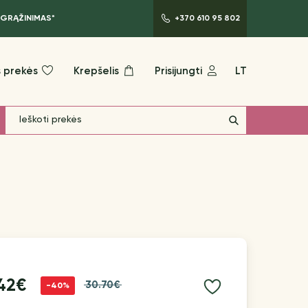
 GRĄŽINIMAS*
+370 610 95 802
 prekės
Krepšelis
Prisijungti
LT
.42€
30.70€
-40%