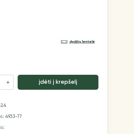
dydžių lentelė
įdėti į krepšelį
S24
as:
4933-77
is: