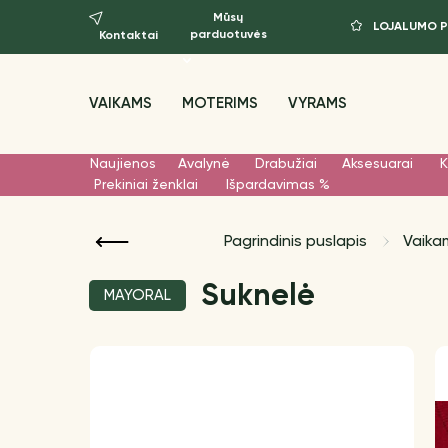
Mūsų
LOJALUMO 
parduotuvės
Kontaktai
VAIKAMS
MOTERIMS
VYRAMS
Naujienos
Avalynė
Drabužiai
Aksesuarai
K
Prekiniai ženklai
Išpardavimas %
Pagrindinis puslapis
Vaika
Suknelė
MAYORAL