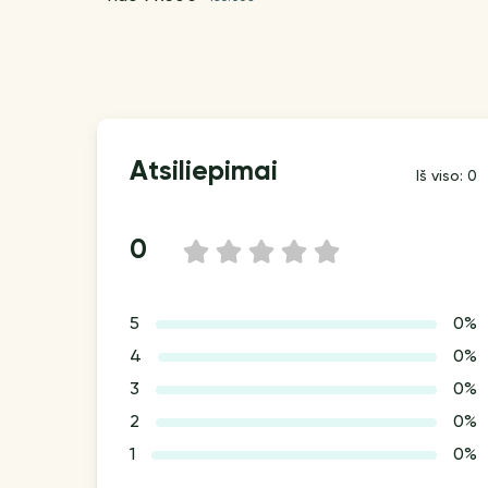
Atsiliepimai
Iš viso: 0
0
1
2
3
4
5
5
0%
4
0%
3
0%
2
0%
1
0%