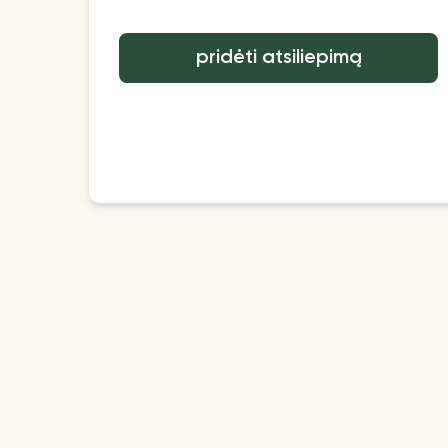
pridėti atsiliepimą
Papildomai
Mokėjimo būdas
Pirkimo taisyklės |
Mokėjimo būdai
Nuotolinė sutartis
Blog