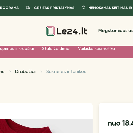
PROGRAMA
GREITAS PRISTATYMAS
NEMOKAMAS KEITIMAS IR
Mėgstamiausios
uprinės ir krepšiai
Stalo žaidimai
Vaikiška kosmetika
ms
Drabužiai
Suknelės ir tunikos
18
nuo