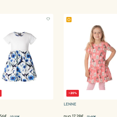
-20%
LENNE
.56€
nuo 17.28€
23.20€
21.60€