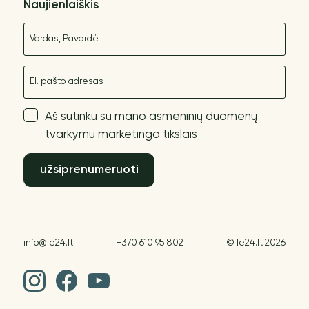
Naujienlaiškis
Vardas
El. paštas
Aš sutinku su mano asmeninių duomenų
tvarkymu marketingo tikslais
užsiprenumeruoti
info@le24.lt
+370 610 95 802
© le24.lt 2026