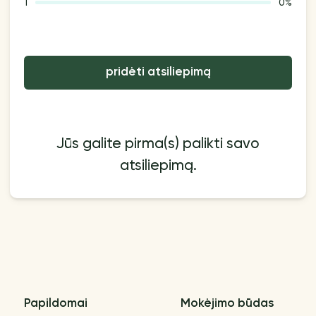
1
0%
pridėti atsiliepimą
Jūs galite pirma(s) palikti savo
atsiliepimą.
Papildomai
Mokėjimo būdas