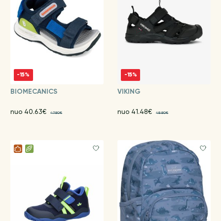
-15%
-15%
BIOMECANICS
VIKING
nuo 40.63€
nuo 41.48€
47.80€
48.80€