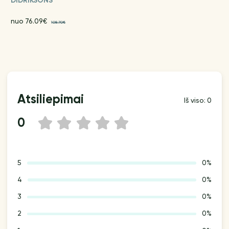
DIDRIKSONS
nuo 76.09€
108.70€
Atsiliepimai
Iš viso: 0
0
1
2
3
4
5
5
0%
4
0%
3
0%
2
0%