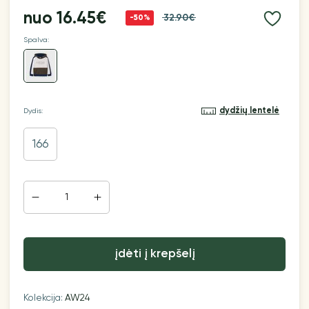
nuo
16.45€
32.90€
-50%
Spalva:
dydžių lentelė
Dydis:
166
įdėti į krepšelį
Kolekcija:
AW24