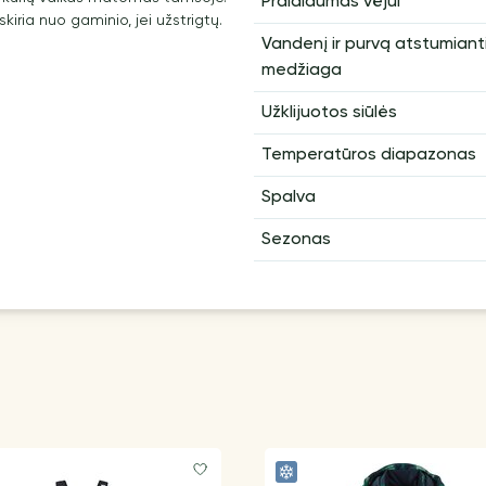
Pralaidumas vėjui
ria nuo gaminio, jei užstrigtų.
Vandenį ir purvą atstumiant
medžiaga
Užklijuotos siūlės
Temperatūros diapazonas
Spalva
Sezonas