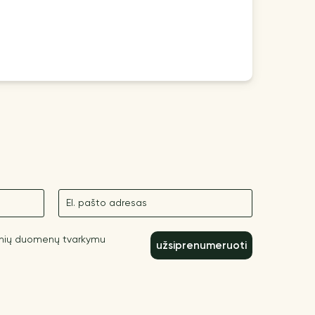
El. paštas
inių duomenų tvarkymu
užsiprenumeruoti