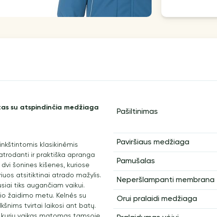
ktas su atspindinčia medžiaga
Pašiltinimas
Paviršiaus medžiaga
inkštintomis klasikinėmis
atrodanti ir praktiška apranga
Pamušalas
dvi šonines kišenes, kuriose
riuos atsitiktinai atrado mažylis.
Neperšlampanti membrana
siai tiks augančiam vaikui.
usio žaidimo metu. Kelnės su
Orui pralaidi medžiaga
kšnims tvirtai laikosi ant batų.
l kurių vaikas matomas tamsoje.