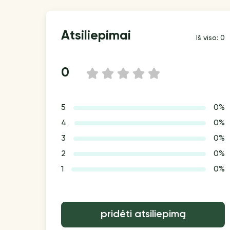
Atsiliepimai
Iš viso: 0
0
1
2
3
4
5
5
0%
4
0%
3
0%
2
0%
1
0%
pridėti atsiliepimą