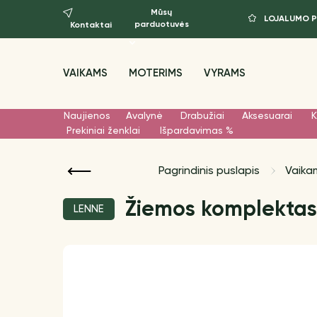
Mūsų
LOJALUMO 
parduotuvės
Kontaktai
VAIKAMS
MOTERIMS
VYRAMS
Naujienos
Avalynė
Drabužiai
Aksesuarai
K
Prekiniai ženklai
Išpardavimas %
Pagrindinis puslapis
Vaika
Žiemos komplektas 
LENNE