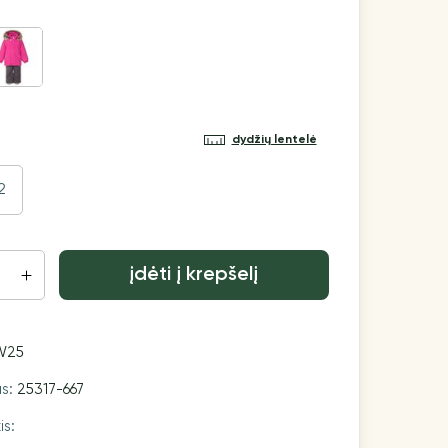
dydžių lentelė
2
įdėti į krepšelį
W25
as:
25317-667
is: