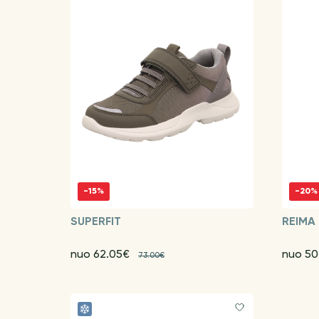
-15%
-20%
SUPERFIT
REIMA
nuo 62.05€
nuo 50
73.00€