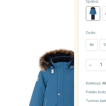
Spalva:
Dydis:
86
9
Kolekcija:
A
Prekės kod
Turimas kiek