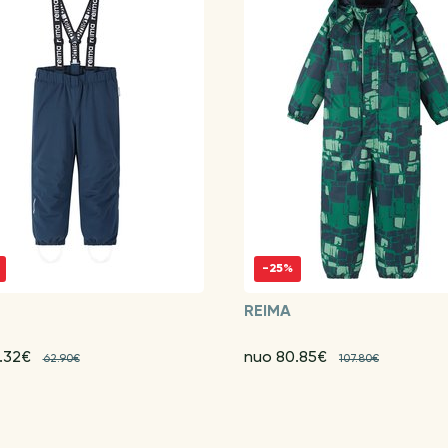
-25%
REIMA
.32€
nuo 80.85€
62.90€
107.80€