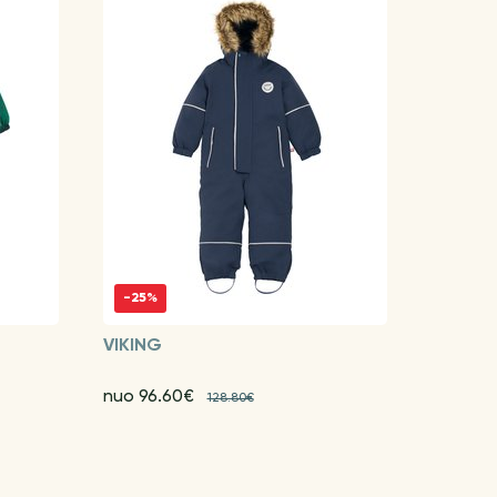
-25%
VIKING
nuo 96.60€
128.80€