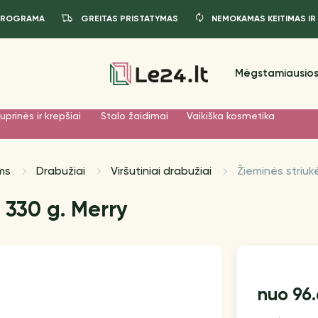
PROGRAMA
GREITAS PRISTATYMAS
NEMOKAMAS KEITIMAS IR
Mėgstamiausios
uprinės ir krepšiai
Stalo žaidimai
Vaikiška kosmetika
ms
Drabužiai
Viršutiniai drabužiai
Žieminės striukė
330 g. Merry
96
nuo