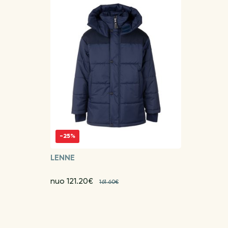
-25%
LENNE
nuo 121.20€
161.60€