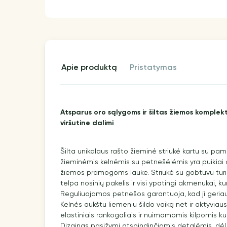
apie produktą
pristatymas
Atsparus oro sąlygoms ir šiltas žiemos komple
viršutine dalimi
Šilta unikalaus rašto žieminė striukė kartu su pam
žieminėmis kelnėmis su petnešėlėmis yra puikiai 
žiemos pramogoms lauke. Striukė su gobtuvu turi 
telpa nosinių pakelis ir visi ypatingi akmenukai, ku
Reguliuojamos petnešos garantuoja, kad ji geriau
Kelnės aukštu liemeniu šildo vaiką net ir aktyvia
elastiniais rankogaliais ir nuimamomis kilpomis kul
Dizainas pasižymi atspindinčiomis detalėmis, dė