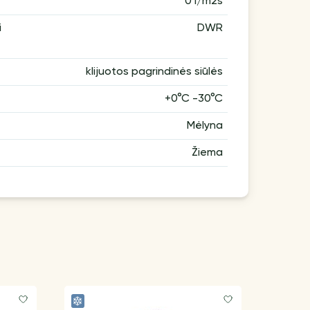
0 l/m2s
i
DWR
klijuotos pagrindinės siūlės
+0°C -30°C
Mėlyna
Žiema