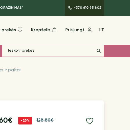
 GRĄŽINIMAS*
+370 610 95 802
 prekės
Krepšelis
Prisijungti
LT
s ir paltai
.60€
128.80€
-25%