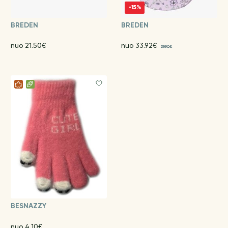
-15%
BREDEN
BREDEN
nuo 21.50€
nuo 33.92€
39.90€
BESNAZZY
nuo 4.10€