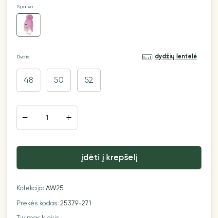
Spalva:
dydžių lentelė
Dydis:
48
50
52
įdėti į krepšelį
Kolekcija:
AW25
Prekės kodas:
25379-271