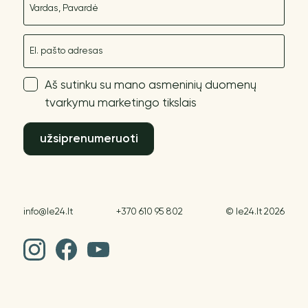
El. paštas
Aš sutinku su mano asmeninių duomenų
tvarkymu marketingo tikslais
užsiprenumeruoti
info@le24.lt
+370 610 95 802
© le24.lt 2026