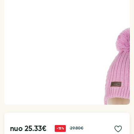
nuo
25.33€
29.80€
-15%