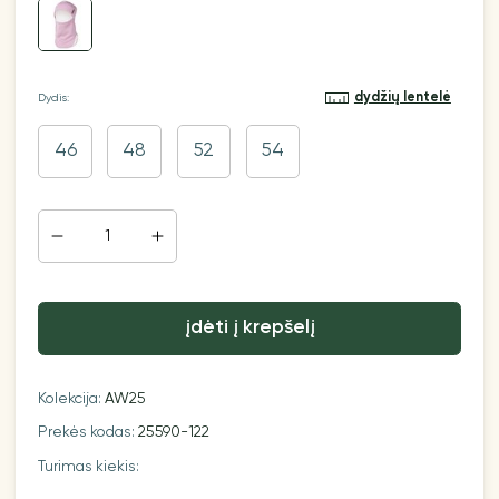
dydžių lentelė
Dydis:
46
48
52
54
įdėti į krepšelį
Kolekcija:
AW25
Prekės kodas:
25590-122
Turimas kiekis: