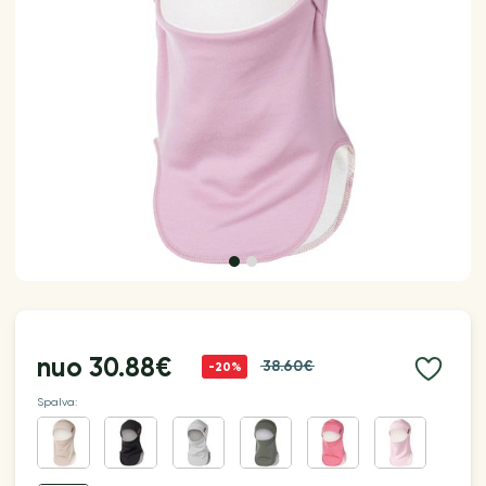
nuo
30.88€
38.60€
-20%
Spalva: