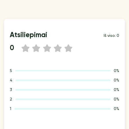
Atsiliepimai
Iš viso: 0
0
1
2
3
4
5
5
0%
4
0%
3
0%
2
0%
1
0%