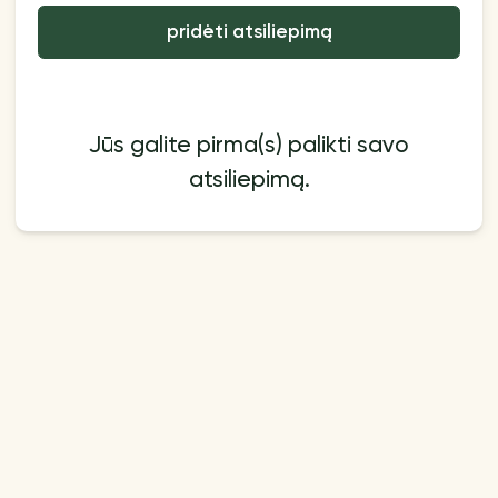
pridėti atsiliepimą
Jūs galite pirma(s) palikti savo
atsiliepimą.
Papildomai
Mokėjimo būdas
Pirkimo taisyklės | Nuotolinė
Mokėjimo būdai
sutartis
Blog