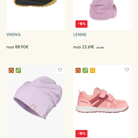
-15%
VIKING
LENNE
nuo 88.90€
nuo 22.61€
26.60€
-15%