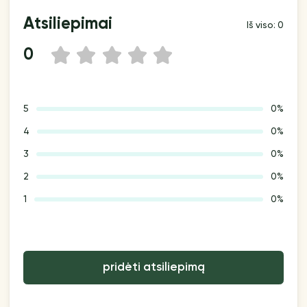
Atsiliepimai
Iš viso: 0
0
1
2
3
4
5
5
0%
4
0%
3
0%
2
0%
1
0%
pridėti atsiliepimą