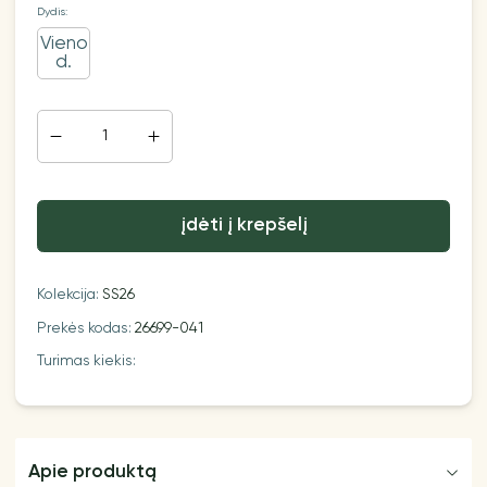
Dydis:
Vieno
d.
įdėti į krepšelį
Kolekcija:
SS26
Prekės kodas:
26699-041
Turimas kiekis:
Apie produktą