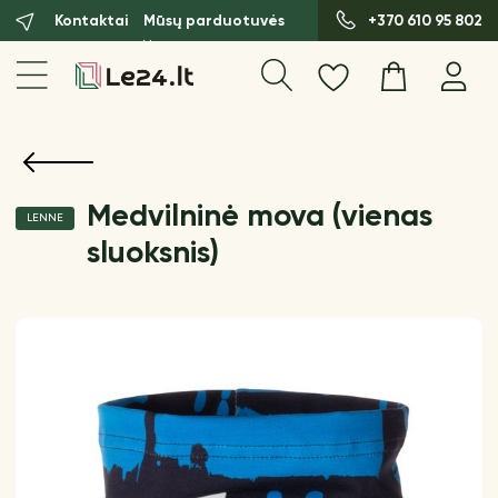
Kontaktai
Mūsų parduotuvės
+370 610 95 802
Medvilninė mova (vienas
LENNE
sluoksnis)