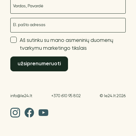
Vardas
El. paštas
Aš sutinku su mano asmeninių duomenų
tvarkymu marketingo tikslais
užsiprenumeruoti
info@le24.lt
+370 610 95 802
© le24.lt 2026