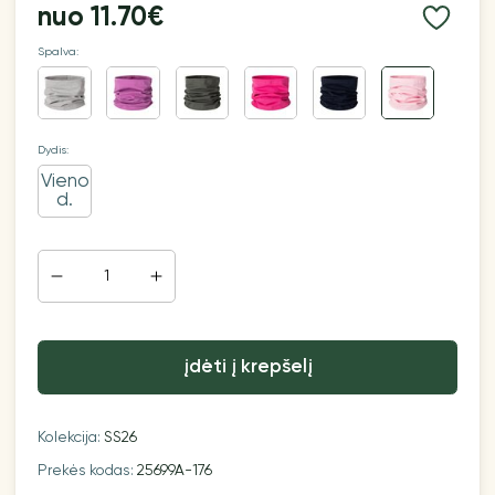
nuo
11.70€
Spalva:
Dydis:
Vieno
d.
įdėti į krepšelį
Kolekcija:
SS26
Prekės kodas:
25699A-176