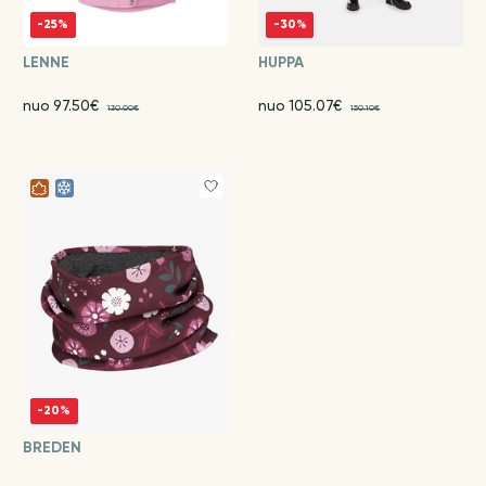
-25%
-30%
LENNE
HUPPA
nuo 97.50€
nuo 105.07€
130.00€
150.10€
-20%
BREDEN