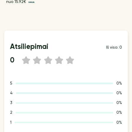
nuo 15.92€
19.90€
Atsiliepimai
Iš viso: 0
0
1
2
3
4
5
5
0%
4
0%
3
0%
2
0%
1
0%