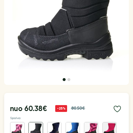
nuo
60.38€
80.50€
-25%
Spalva: