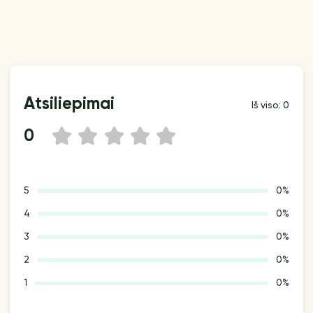
Atsiliepimai
Iš viso: 0
0
1
2
3
4
5
5
0%
4
0%
3
0%
2
0%
1
0%