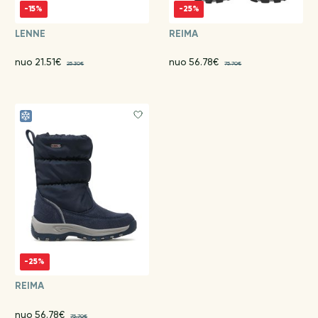
-15%
-25%
LENNE
REIMA
nuo 21.51€
nuo 56.78€
25.30€
75.70€
-25%
REIMA
nuo 56.78€
75.70€