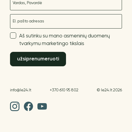
El. paštas
Aš sutinku su mano asmeninių duomenų
tvarkymu marketingo tikslais
užsiprenumeruoti
info@le24.lt
+370 610 95 802
© le24.lt 2026