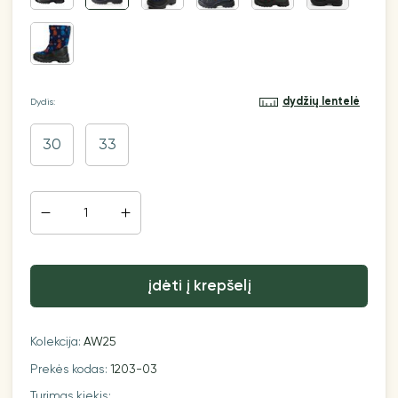
dydžių lentelė
Dydis:
30
33
įdėti į krepšelį
Kolekcija:
AW25
Prekės kodas:
1203-03
Turimas kiekis: