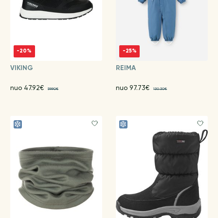
-20%
-25%
VIKING
REIMA
nuo 47.92€
nuo 97.73€
59.90€
130.30€