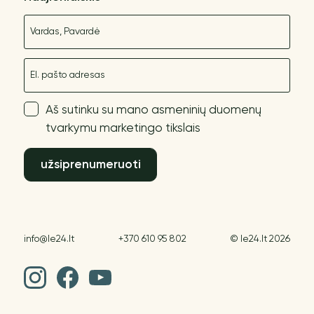
Vardas
El. paštas
Aš sutinku su mano asmeninių duomenų
tvarkymu marketingo tikslais
užsiprenumeruoti
info@le24.lt
+370 610 95 802
© le24.lt 2026