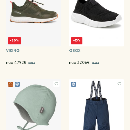
-20%
-15%
VIKING
GEOX
nuo 47.92€
nuo 37.06€
59.90€
43.60€