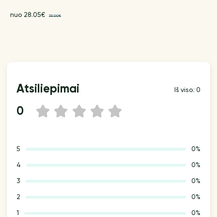
nuo 28.05€
33.00€
Atsiliepimai
Iš viso: 0
0
1
2
3
4
5
5
0%
4
0%
3
0%
2
0%
1
0%