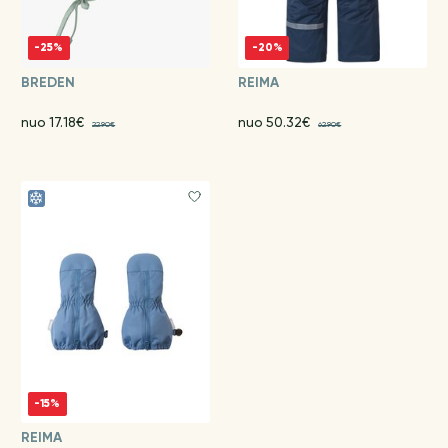
-25%
-20%
BREDEN
REIMA
nuo 17.18€
nuo 50.32€
22.90€
62.90€
-15%
REIMA