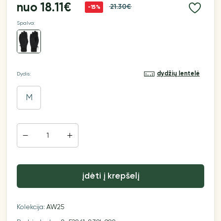
nuo
18.11€
21.30€
-15%
Spalva:
dydžių lentelė
Dydis:
M
įdėti į krepšelį
Kolekcija:
AW25