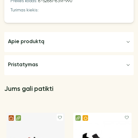
Prekės kodas:
8-52861-839I-990
Turimas kiekis:
Apie produktą
Pristatymas
Jums gali patikti