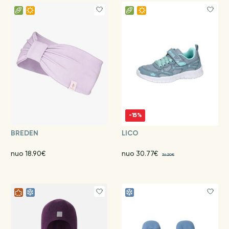
-15%
BREDEN
LICO
nuo 18.90€
nuo 30.77€
36.20€