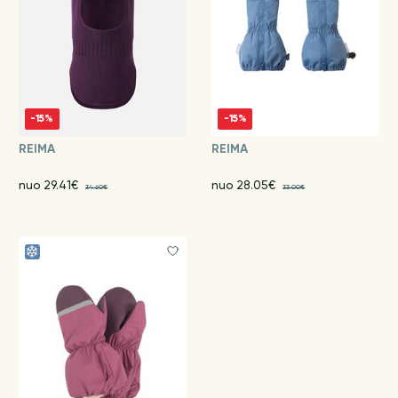
-15%
-15%
REIMA
REIMA
nuo 29.41€
nuo 28.05€
34.60€
33.00€