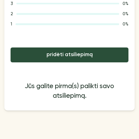
3
0%
2
0%
1
0%
pridėti atsiliepimą
Jūs galite pirma(s) palikti savo
atsiliepimą.