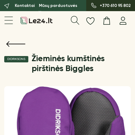
Kontaktai
Mūsų parduotuvės
+370 610 95 802
Žieminės kumštinės
DIDRIKSONS
pirštinės Biggles