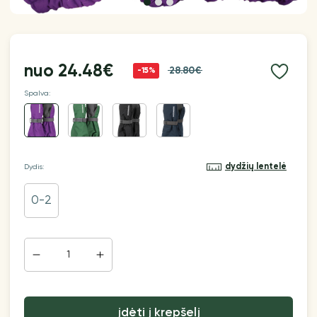
nuo
24.48€
28.80€
-15%
Spalva:
dydžių lentelė
Dydis:
0-2
įdėti į krepšelį