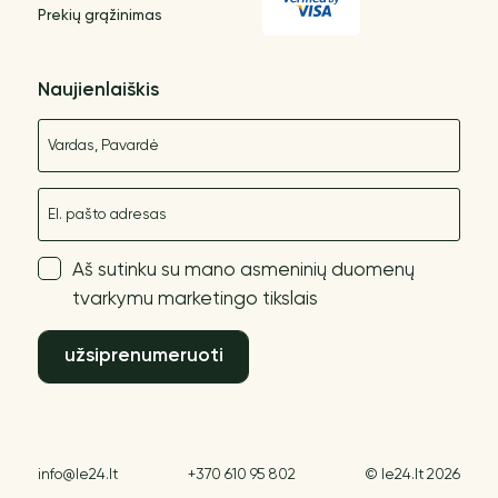
Prekių grąžinimas
Naujienlaiškis
Vardas
El. paštas
Aš sutinku su mano asmeninių duomenų
tvarkymu marketingo tikslais
užsiprenumeruoti
info@le24.lt
+370 610 95 802
© le24.lt 2026