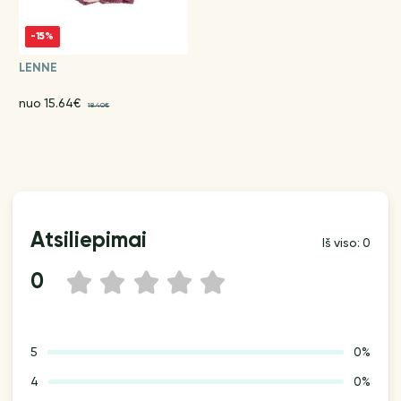
-15%
LENNE
nuo 15.64€
18.40€
Atsiliepimai
Iš viso: 0
0
1
2
3
4
5
5
0%
4
0%